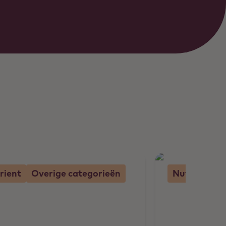
rient
Overige categorieën
Nutrient
K