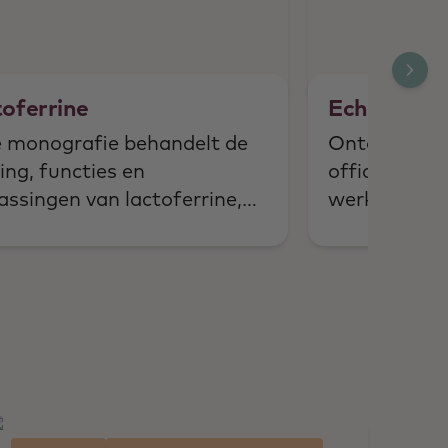
oferrine
Echte salie
 monografie behandelt de
Ontdek de kr
ing, functies en
officinalis:
assingen van lactoferrine,
werkingsme
sief de rol in het
therapeutis
unsysteem, antimicrobiële
nschappen en invloed op de
rhuishouding.