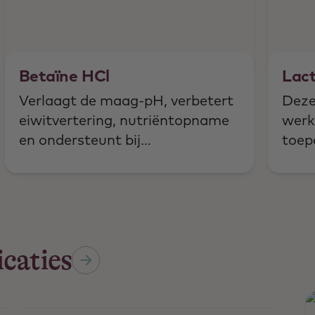
Betaïne HCl
Lact
Verlaagt de maag-pH, verbetert
Deze
eiwitvertering, nutriëntopname
werk
en ondersteunt bij
toep
maagzuurtekort en
inclu
spijsverteringsklachten.
immu
eige
ijze
caties