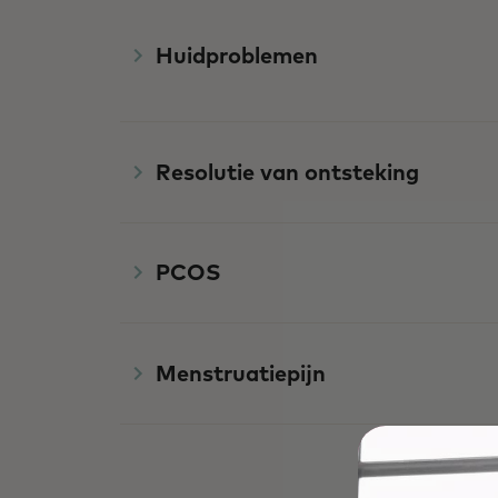
Huidproblemen
Resolutie van ontsteking
PCOS
Menstruatiepijn