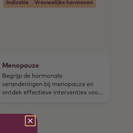
Indicatie
Vrouwelijke hormonen
Menopauze
Begrijp de hormonale
veranderingen bij menopauze en
ontdek effectieve interventies voor
optimale begeleiding van jouw
cliënten.