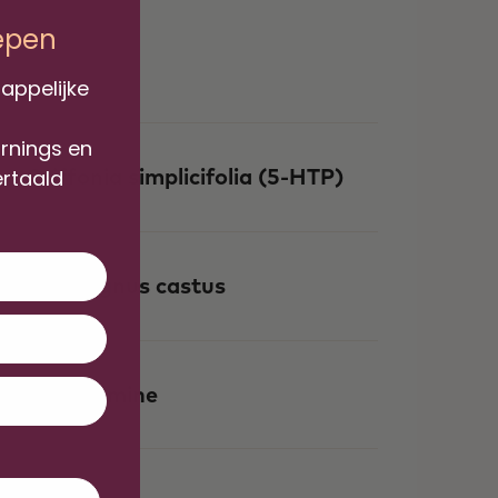
iepen
appelijke
arnings en
Griffonia simplicifolia (5-HTP)
ertaald
Vitex agnus castus
L-Glutamine