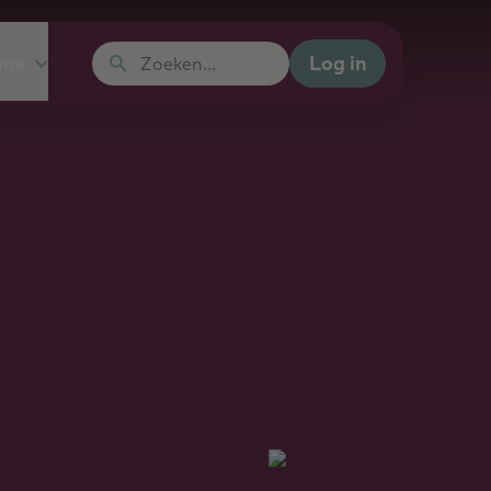
Log in
ons
Zoeken...