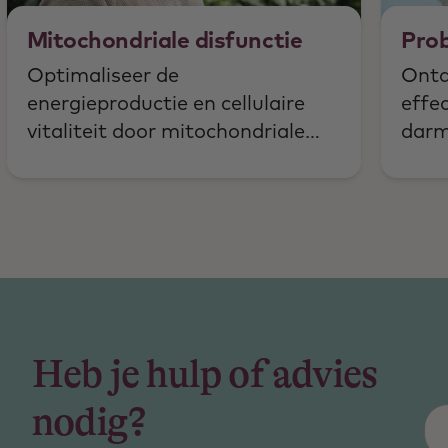
Mitochondriale disfunctie
Prob
Optimaliseer de
Ontd
energieproductie en cellulaire
effec
vitaliteit door mitochondriale
darm
functie te begrijpen.
onde
antib
Heb je hulp of advies
nodig?