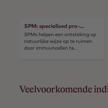
SPM: specialised pro-
resolving mediators
SPMs helpen een ontsteking op
natuurlijke wijze op te ruimen
door immuuncellen te
ondersteunen. SPMs moduleren
het immuunsysteem.
Veelvoorkomende indi