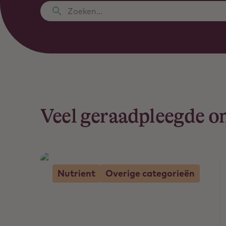
Zoeken...
Veel geraadpleegde 
Nutrient
Overige categorieën