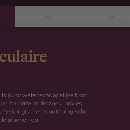
Kennisbank
Opleiding & bijscholing
Over 
culaire
is jouw wetenschappelijke bron
 up-to-date onderzoek, advies
s, fysiologische en pathologische
ndelplannen op.