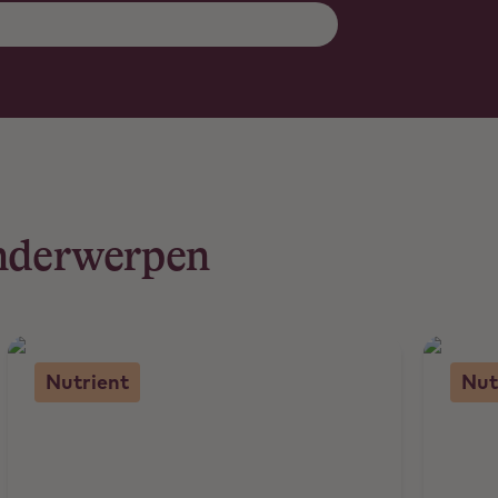
onderwerpen
Nutrient
Nut