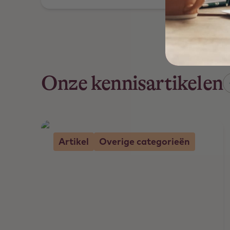
SPMs moduleren het
immuunsysteem.
Onze kennisartikelen
Artikel
Overige categorieën