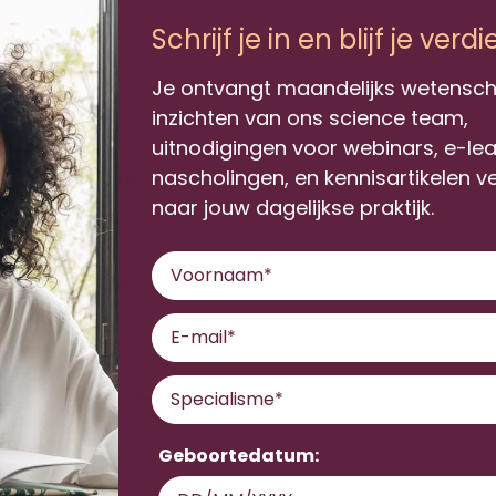
Schrijf je in en blijf je verd
ten
Je ontvangt maandelijks wetensch
inzichten van ons science team,
uitnodigingen voor webinars, e-le
Maca
nascholingen, en kennisartikelen v
naar jouw dagelijkse praktijk.
Voornaam
Lactoferrine
Email
Specialisme
NAC
Geboortedatum: