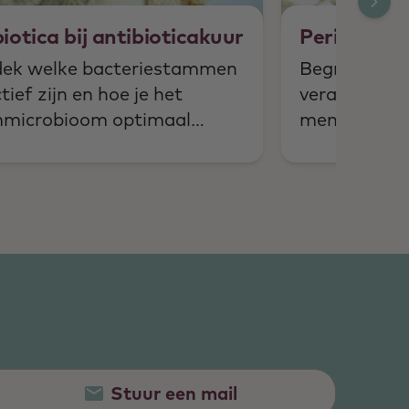
iotica bij antibioticakuur
Peri-menop
ek welke bacteriestammen
Begrijp de 
tief zijn en hoe je het
veranderinge
microbioom optimaal
menopauze 
rsteunt bij een
leefstijl, vo
ioticakuur.
overgangskl
verlichten.
Stuur een mail