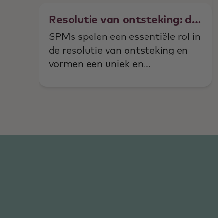
Resolutie van ontsteking: de
rol van SPM
SPMs spelen een essentiële rol in
de resolutie van ontsteking en
vormen een uniek en
wetenschappelijk goed
onderbouwd aangrijpingspunt
binnen de integrale
orthomoleculaire geneeskunde.
Lees verder...