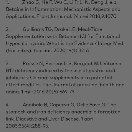
1. Zhao G, He F, Wu C, Li P, Li N, Deng J, e.a.
Betaine in Inflammation: Mechanistic Aspects and
Applications. Front Immunol. 24 mei 2018;9:1070.
2. Guilliams TG, Drake LE. Meal-Time
Supplementation with Betaine HCl for Functional
Hypochlorhydria: What is the Evidence? Integr Med
(Encinitas). februari 2020;19(1):32-6.
3. Presse N, Perreault S, Kergoat MJ. Vitamin
B12 deficiency induced by the use of gastric acid
inhibitors: Calcium supplements as a potential
effect modifier. The Journal of nutrition, health and
aging. 1 mei 2016;20(5):569-73.
4. Annibale B, Capurso G, Delle Fave G. The
stomach and iron deficiency anaemia: a forgotten
link. Digestive and Liver Disease. 1 april
2003;35(4):288-95.