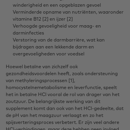
winderigheid en een opgeblazen gevoel
Verminderde opname van nutriënten, waaronder
vitamine B12 [2] en ijzer [2]
Verhoogde gevoeligheid voor maag- en
darminfecties
Verstoring van de darmbarrière, wat kan
bijdragen aan een lekkende darm en
overgevoeligheden voor voedsel
Hoewel betaïne van zichzelf ook
gezondheidsvoordelen heeft, zoals ondersteuning
van methyleringsprocessen [1],
homocysteïnemetabolisme en leverfunctie, speelt
het in betaïne HCl vooral de rol van drager van het
zoutzuur. De belangrijkste werking van dit
supplement komt dan ook van het HCl-gedeelte, dat
de pH van het maagzuur verlaagt en zo het
spijsverteringsproces verbetert. Er zijn veel andere
HCl-verbindingen, maar deze hebben geen invloed