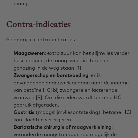
maag
Contra-indicaties
Belangrijke contra-indicaties:
Maagzweren
: extra zuur kan het slijmvlies verder
beschadigen, de maagzweer irriteren en
genezing in de weg staan [1].
Zwangerschap en borstvoeding
: er is
onvoldoende onderzoek gedaan naar de inname
van betaïne HCl bij zwangere en lacterende
vrouwen [9]. Om die reden wordt betaïne HCl-
gebruik afgeraden.
Gastritis
(maagslijmvliesontsteking): betaïne HCl
kan klachten verergeren.
Bariatrische chirurgie of maagverkleining
:
veranderde maagstructuur zou mogelijk de