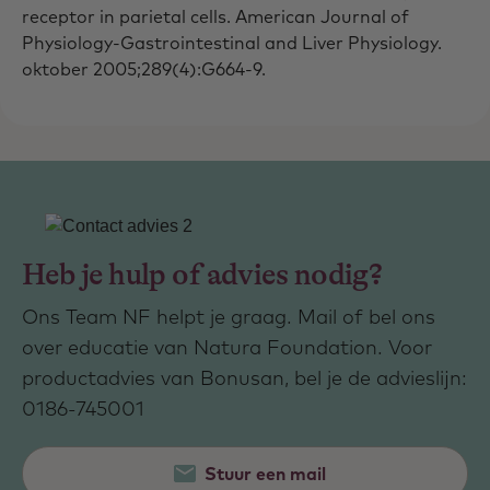
receptor in parietal cells. American Journal of
Physiology-Gastrointestinal and Liver Physiology.
oktober 2005;289(4):G664-9.
Heb je hulp of advies nodig?
Ons Team NF helpt je graag. Mail of bel ons
over educatie van Natura Foundation. Voor
productadvies van Bonusan, bel je de advieslijn:
0186-745001
Stuur een mail