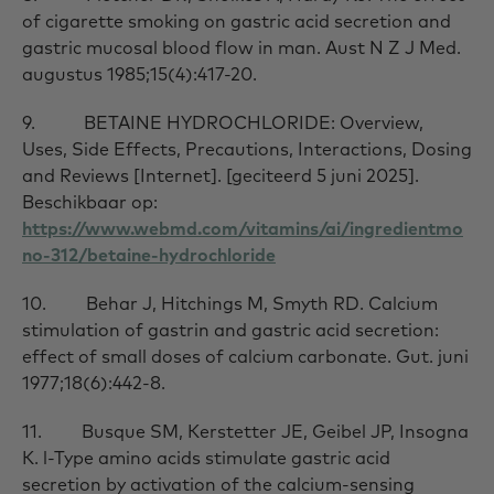
of cigarette smoking on gastric acid secretion and
gastric mucosal blood flow in man. Aust N Z J Med.
augustus 1985;15(4):417-20.
9. BETAINE HYDROCHLORIDE: Overview,
Uses, Side Effects, Precautions, Interactions, Dosing
and Reviews [Internet]. [geciteerd 5 juni 2025].
Beschikbaar op:
https://www.webmd.com/vitamins/ai/ingredientmo
no-312/betaine-hydrochloride
10. Behar J, Hitchings M, Smyth RD. Calcium
stimulation of gastrin and gastric acid secretion:
effect of small doses of calcium carbonate. Gut. juni
1977;18(6):442-8.
11. Busque SM, Kerstetter JE, Geibel JP, Insogna
K. l-Type amino acids stimulate gastric acid
secretion by activation of the calcium-sensing