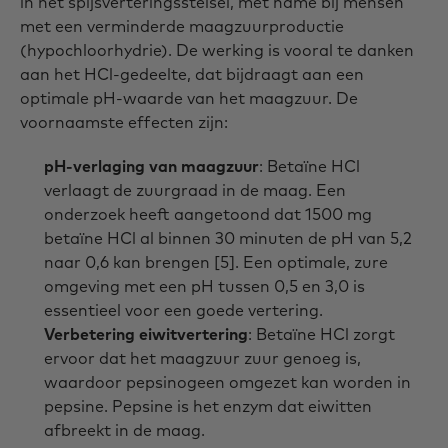
in het spijsverteringsstelsel, met name bij mensen
met een verminderde maagzuurproductie
(hypochloorhydrie). De werking is vooral te danken
aan het HCl-gedeelte, dat bijdraagt aan een
optimale pH-waarde van het maagzuur. De
voornaamste effecten zijn:
pH-verlaging van maagzuur
: Betaïne HCl
verlaagt de zuurgraad in de maag. Een
onderzoek heeft aangetoond dat 1500 mg
betaïne HCl al binnen 30 minuten de pH van 5,2
naar 0,6 kan brengen [5]. Een optimale, zure
omgeving met een pH tussen 0,5 en 3,0 is
essentieel voor een goede vertering.
Verbetering eiwitvertering
: Betaïne HCl zorgt
ervoor dat het maagzuur zuur genoeg is,
waardoor pepsinogeen omgezet kan worden in
pepsine. Pepsine is het enzym dat eiwitten
afbreekt in de maag.