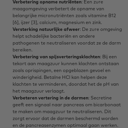
Verbetering opname nutriënten
: Een zure
maagomgeving verbetert de opname van
belangrijke micronutriënten zoals vitamine B12
[6], ijzer [3], calcium, magnesium en zink.
Versterking natuurlijke afweer
: De zure omgeving
helpt schadelijke bacteriën en andere
pathogenen te neutraliseren voordat ze de darm
bereiken.
Verbetering van spijsverteringsklachten
: Bij een
tekort aan maagzuur kunnen klachten ontstaan
zoals oprispingen, een opgeblazen gevoel en
winderigheid. Betaïne HCl kan helpen deze
klachten te verminderen, doordat het de pH van
het maagzuur verlaagt.
Verbeteren vertering in de darmen
: Secretine
geeft een signaal naar pancreas om bicarbonaat
te maken om maagzuur te neutraliseren. Dit
zorgt ervoor dat de darmen beschermd worden
en de pancreasenzymen optimaal gaan werken.