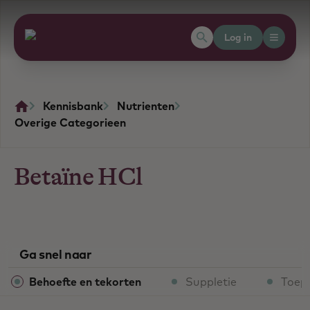
Log in
Kennisbank
Nutrienten
Overige Categorieen
Betaïne HCl
Ga snel naar
Behoefte en tekorten
Suppletie
Toep