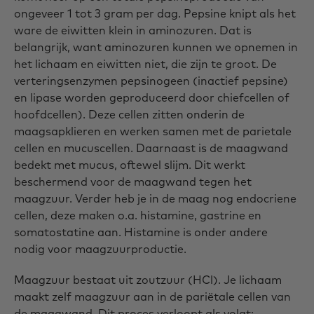
ongeveer 1 tot 3 gram per dag. Pepsine knipt als het
ware de eiwitten klein in aminozuren. Dat is
belangrijk, want aminozuren kunnen we opnemen in
het lichaam en eiwitten niet, die zijn te groot. De
verteringsenzymen pepsinogeen (inactief pepsine)
en lipase worden geproduceerd door chiefcellen of
hoofdcellen). Deze cellen zitten onderin de
maagsapklieren en werken samen met de parietale
cellen en mucuscellen. Daarnaast is de maagwand
bedekt met mucus, oftewel slijm. Dit werkt
beschermend voor de maagwand tegen het
maagzuur. Verder heb je in de maag nog endocriene
cellen, deze maken o.a. histamine, gastrine en
somatostatine aan. Histamine is onder andere
nodig voor maagzuurproductie.
Maagzuur bestaat uit zoutzuur (HCl). Je lichaam
maakt zelf maagzuur aan in de pariëtale cellen van
de maagwand. Dit proces verloopt als volgt: