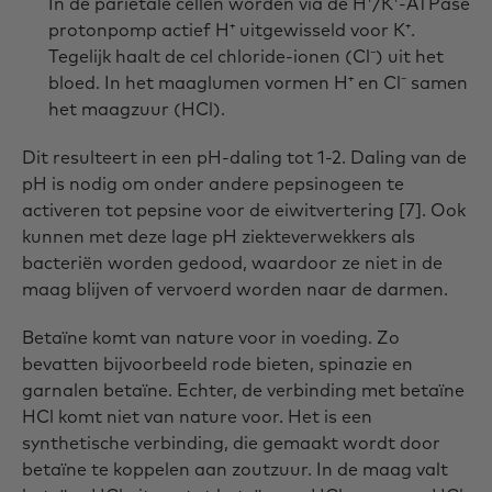
In de pariëtale cellen worden via de H⁺/K⁺-ATPase
protonpomp actief H⁺ uitgewisseld voor K⁺.
Tegelijk haalt de cel chloride-ionen (Cl⁻) uit het
bloed. In het maaglumen vormen H⁺ en Cl⁻ samen
het maagzuur (HCl).
Dit resulteert in een pH-daling tot 1-2. Daling van de
pH is nodig om onder andere pepsinogeen te
activeren tot pepsine voor de eiwitvertering [7]. Ook
kunnen met deze lage pH ziekteverwekkers als
bacteriën worden gedood, waardoor ze niet in de
maag blijven of vervoerd worden naar de darmen.
Betaïne komt van nature voor in voeding. Zo
bevatten bijvoorbeeld rode bieten, spinazie en
garnalen betaïne. Echter, de verbinding met betaïne
HCl komt niet van nature voor. Het is een
synthetische verbinding, die gemaakt wordt door
betaïne te koppelen aan zoutzuur. In de maag valt