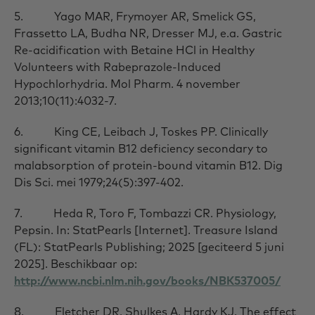
5. Yago MAR, Frymoyer AR, Smelick GS,
Frassetto LA, Budha NR, Dresser MJ, e.a. Gastric
Re-acidification with Betaine HCl in Healthy
Volunteers with Rabeprazole-Induced
Hypochlorhydria. Mol Pharm. 4 november
2013;10(11):4032-7.
6. King CE, Leibach J, Toskes PP. Clinically
significant vitamin B12 deficiency secondary to
malabsorption of protein-bound vitamin B12. Dig
Dis Sci. mei 1979;24(5):397-402.
7. Heda R, Toro F, Tombazzi CR. Physiology,
Pepsin. In: StatPearls [Internet]. Treasure Island
(FL): StatPearls Publishing; 2025 [geciteerd 5 juni
2025]. Beschikbaar op:
http://www.ncbi.nlm.nih.gov/books/NBK537005/
8. Fletcher DR, Shulkes A, Hardy KJ. The effect