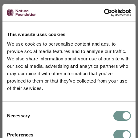
Een tekort aan betaïne kan leiden tot verstoorde
methylatie, vooral merkbaar in de lever [1]. Wanneer
dit het geval is, is het beter om betaïne anhydraat te
This website uses cookies
kiezen dan betaïne HCl. Betaïne HCl wordt puur
ingezet voor de verlaging van de pH van het
We use cookies to personalise content and ads, to
maagzuur. Bij een tekort aan HCl ontstaan eerst
provide social media features and to analyse our traffic.
maagklachten, zoals een opgeblazen gevoel of
We also share information about your use of our site with
slechte eiwitvertering. Langdurige tekorten kunnen
our social media, advertising and analytics partners who
leiden tot B12- en ijzerdeficiëntie [2,3].
may combine it with other information that you’ve
Schrijf je in en blijf je verdiepen
provided to them or that they’ve collected from your use
Tekort aan maagzuur komt vaak voor. Deze
of their services.
Je ontvangt maandelijks wetenschappelijke
aandoening staat bekend als hypochloorhydrie. Dit
inzichten van ons science team,
komt vooral voor bij:
uitnodigingen voor webinars, e-learnings en
Consent
nascholingen, en kennisartikelen vertaald
Ouderen
: ouderen hebben vaak een
Necessary
Selection
naar jouw dagelijkse praktijk.
maagzuurtekort door een natuurlijke afname
van de activiteit van pariëtale cellen die
Voornaam
Preferences
maagzuur produceren [1].