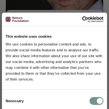
Martijn van Raamsdonk
Docent, Msc. Manuele therapeut / specialist
kPNI
This website uses cookies
We use cookies to personalise content and ads, to
provide social media features and to analyse our traffic.
We also share information about your use of our site with
our social media, advertising and analytics partners who
may combine it with other information that you’ve
Schrijf je in en blijf je verdiepen
provided to them or that they’ve collected from your use
of their services.
Je ontvangt maandelijks wetenschappelijke
inzichten van ons science team,
uitnodigingen voor webinars, e-learnings en
Consent
nascholingen, en kennisartikelen vertaald
Necessary
Selection
naar jouw dagelijkse praktijk.