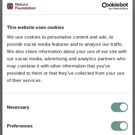
Spijsverteringsproblemen
PCOS
This website uses cookies
We use cookies to personalise content and ads, to
provide social media features and to analyse our traffic.
Veelgebruikte nutriënten
We also share information about your use of our site with
our social media, advertising and analytics partners who
may combine it with other information that you’ve
Schrijf je in en blijf je verdiepen
Maca
provided to them or that they’ve collected from your use
of their services.
Je ontvangt maandelijks wetenschappelijke
inzichten van ons science team,
Griffonia simplicifolia (5-HTP)
uitnodigingen voor webinars, e-learnings en
Consent
nascholingen, en kennisartikelen vertaald
Necessary
Selection
Lactoferrine
naar jouw dagelijkse praktijk.
Voornaam
Preferences
Vitex agnus castus