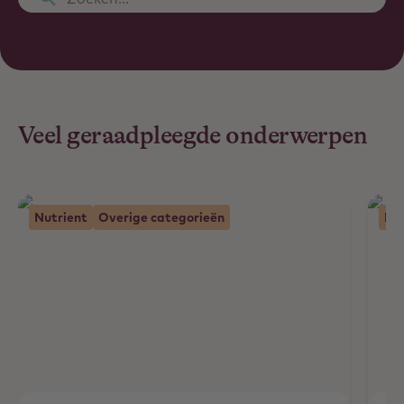
Veel geraadpleegde onderwerpen
Nutrient
Overige categorieën
Nu