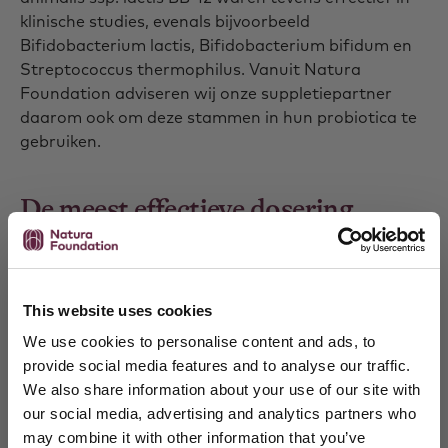
klinische studies, evenals bijvoorbeeld
Bifidobacterium lactis, Bifidobacterium bifidum en
Streptococcus thermophilus. Vanuit Natura
Foundation adviseren wij onze suppletiepartner
daarom ook om deze stammen in hun probiotica te
gebruiken.
De meest effectieve dosering
De effectiviteit van probiotica bij antibiotica hangt
bovendien af van de toegediende dosering. Voor
Lactobacillus rhamnosus GG is een dosering van 2
This website uses cookies
miljard KVE al effectief bevonden maar voor
We use cookies to personalise content and ads, to
probiotica valt in het algemeen een hogere dosering
provide social media features and to analyse our traffic.
aan te raden. Dosis-effectstudies tonen namelijk
We also share information about your use of our site with
aan dat het risico op antibioticageïnduceerde
our social media, advertising and analytics partners who
diarree kleiner wordt vanaf minimaal 5 miljard KVE
may combine it with other information that you’ve