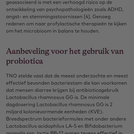
geassocieerd is met een verhoogd risico op de
ontwikkeling van psychopathologieën zoals ADHD,
angst- en stemmingsstoornissen [4]. Genoeg
redenen om naar profylactische therapieën te kijken
om het microbioom in balans te houden.
Aanbeveling voor het gebruik van
probiotica
TNO stelde vast dat de meest onderzochte en meest
effectief bevonden bacteriestam die kan voorkomen
dat mensen diarree krijgen bij antibioticagebruik
Lactobacillus rhamnosus GG is. De minimale
dagdosering Lactobacillus rhamnosus GG is 2
miljard kolonievormende eenheden (KVE).
Breedspectrum bacterieformules met onder andere
Lactobacillus acidophilus LA-5 en Bifidobacterium
animalis ssp. lactis BB-12 waren tevens effectief in