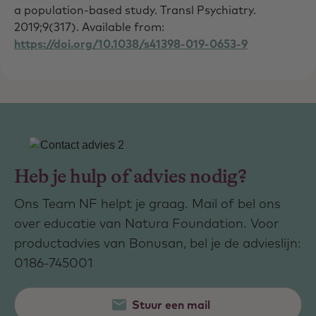
a population-based study. Transl Psychiatry.
2019;9(317). Available from:
https://doi.org/10.1038/s41398-019-0653-9
Heb je hulp of advies nodig?
Ons Team NF helpt je graag. Mail of bel ons
over educatie van Natura Foundation. Voor
productadvies van Bonusan, bel je de advieslijn:
0186-745001
Stuur een mail