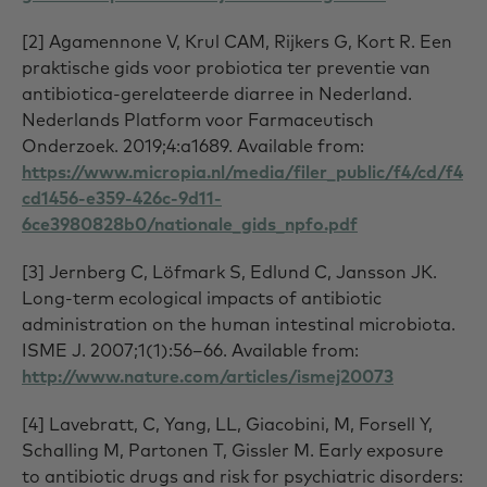
[2] Agamennone V, Krul CAM, Rijkers G, Kort R. Een
praktische gids voor probiotica ter preventie van
antibiotica-gerelateerde diarree in Nederland.
Nederlands Platform voor Farmaceutisch
Onderzoek. 2019;4:a1689. Available from:
https://www.micropia.nl/media/filer_public/f4/cd/f4
cd1456-e359-426c-9d11-
6ce3980828b0/nationale_gids_npfo.pdf
[3] Jernberg C, Löfmark S, Edlund C, Jansson JK.
Long-term ecological impacts of antibiotic
administration on the human intestinal microbiota.
ISME J. 2007;1(1):56–66. Available from:
http://www.nature.com/articles/ismej20073
[4] Lavebratt, C, Yang, LL, Giacobini, M, Forsell Y,
Schalling M, Partonen T, Gissler M. Early exposure
to antibiotic drugs and risk for psychiatric disorders: