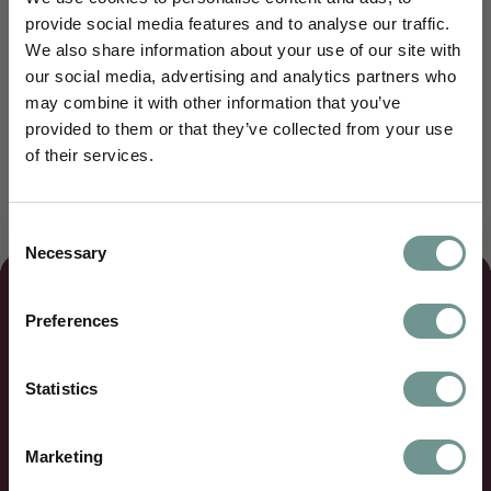
deze website niet worden verveelvoudigd,
provide social media features and to analyse our traffic.
opgeslagen in een geautomatiseerd
We also share information about your use of our site with
gegevensbestand, of openbaar gemaakt, in enige
our social media, advertising and analytics partners who
vorm of op enige wijze, hetzij elektronisch,
may combine it with other information that you’ve
Schrijf je in en blijf je verdiepen
mechanisch, opnamen of enige andere manier,
provided to them or that they’ve collected from your use
zonder voorafgaande schriftelijke toestemming van
of their services.
Je ontvangt maandelijks wetenschappelijke
Natura Foundation.
inzichten van ons science team,
uitnodigingen voor webinars, e-learnings en
Consent
nascholingen, en kennisartikelen vertaald
Necessary
Selection
naar jouw dagelijkse praktijk.
Voornaam
Preferences
Kennisbank
Email
Statistics
Specialisme
Educatie
Marketing
Geboortedatum: