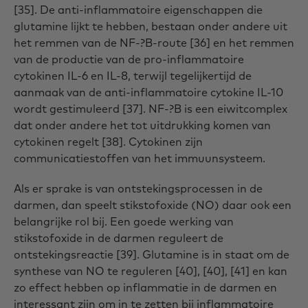
[35]. De anti-inflammatoire eigenschappen die
glutamine lijkt te hebben, bestaan onder andere uit
het remmen van de NF-?B-route [36] en het remmen
van de productie van de pro-inflammatoire
cytokinen IL-6 en IL-8, terwijl tegelijkertijd de
aanmaak van de anti-inflammatoire cytokine IL-10
wordt gestimuleerd [37]. NF-?B is een eiwitcomplex
dat onder andere het tot uitdrukking komen van
cytokinen regelt [38]. Cytokinen zijn
communicatiestoffen van het immuunsysteem.
Als er sprake is van ontstekingsprocessen in de
darmen, dan speelt stikstofoxide (NO) daar ook een
belangrijke rol bij. Een goede werking van
stikstofoxide in de darmen reguleert de
ontstekingsreactie [39]. Glutamine is in staat om de
synthese van NO te reguleren [40], [40], [41] en kan
zo effect hebben op inflammatie in de darmen en
interessant zijn om in te zetten bij inflammatoire