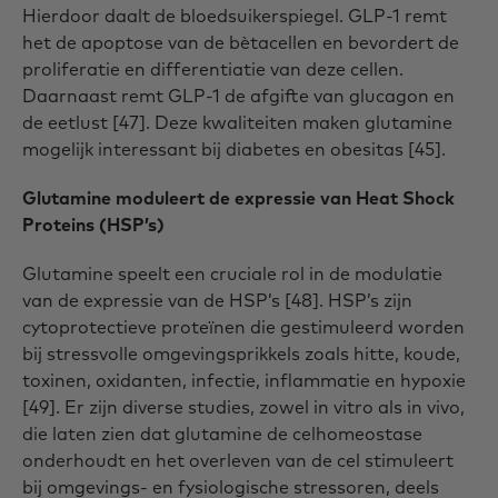
Hierdoor daalt de bloedsuikerspiegel. GLP-1 remt
het de apoptose van de bètacellen en bevordert de
proliferatie en differentiatie van deze cellen.
Daarnaast remt GLP-1 de afgifte van glucagon en
de eetlust [47]. Deze kwaliteiten maken glutamine
mogelijk interessant bij diabetes en obesitas [45].
Glutamine moduleert de expressie van Heat Shock
Proteins (HSP’s)
Glutamine speelt een cruciale rol in de modulatie
van de expressie van de HSP’s [48]. HSP’s zijn
cytoprotectieve proteïnen die gestimuleerd worden
bij stressvolle omgevingsprikkels zoals hitte, koude,
toxinen, oxidanten, infectie, inflammatie en hypoxie
[49]. Er zijn diverse studies, zowel in vitro als in vivo,
die laten zien dat glutamine de celhomeostase
onderhoudt en het overleven van de cel stimuleert
bij omgevings- en fysiologische stressoren, deels