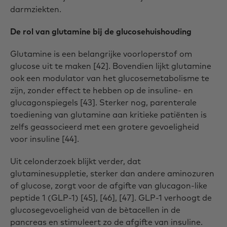
darmziekten.
De rol van glutamine bij de glucosehuishouding
Glutamine is een belangrijke voorloperstof om
glucose uit te maken [42]. Bovendien lijkt glutamine
ook een modulator van het glucosemetabolisme te
zijn, zonder effect te hebben op de insuline- en
glucagonspiegels [43]. Sterker nog, parenterale
toediening van glutamine aan kritieke patiënten is
zelfs geassocieerd met een grotere gevoeligheid
voor insuline [44].
Uit celonderzoek blijkt verder, dat
glutaminesuppletie, sterker dan andere aminozuren
of glucose, zorgt voor de afgifte van glucagon-like
peptide 1 (GLP-1) [45], [46], [47]. GLP-1 verhoogt de
glucosegevoeligheid van de bètacellen in de
pancreas en stimuleert zo de afgifte van insuline.