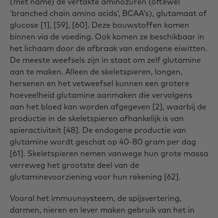
(met name) de vertakte aminozuren (oftewel
‘branched chain amino acids’, BCAA’s), glutamaat of
glucose [1], [59], [60]. Deze bouwstoffen komen
binnen via de voeding. Ook komen ze beschikbaar in
het lichaam door de afbraak van endogene eiwitten.
De meeste weefsels zijn in staat om zelf glutamine
aan te maken. Alleen de skeletspieren, longen,
hersenen en het vetweefsel kunnen een grotere
hoeveelheid glutamine aanmaken die vervolgens
aan het bloed kan worden afgegeven [2], waarbij de
productie in de skeletspieren afhankelijk is van
spieractiviteit [48]. De endogene productie van
glutamine wordt geschat op 40-80 gram per dag
[61]. Skeletspieren nemen vanwege hun grote massa
verreweg het grootste deel van de
glutaminevoorziening voor hun rekening [62].
Vooral het immuunsysteem, de spijsvertering,
darmen, nieren en lever maken gebruik van het in