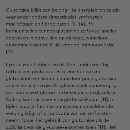
Glutamine blijkt een belangrijke energiebron te zijn
voor onder andere (intestinale) lymfocyten,
macrofagen en fibroblasten [3], [4], [9].
Immuuncellen kunnen glutamine zelfs veel sneller
gebruiken in aanvulling op glucose, waardoor
glutamine essentieel lijkt voor de immuunreactie
[10].
Lymfocyten hebben, zo blijkt uit onderzoek bij
ratten, een grote expressie van het enzym
glutaminase en kunnen daardoor goed glutamine
omzetten in energie. Als glucose ook aanwezig is,
dan stimuleert glutamine bovendien de glycolyse.
Ook zo komt er meer energie beschikbaar [11]. In
tijden waarin het immuunsysteem onvoldoende
voeding krijgt of bij activatie van de lymfocyten
neemt zowel het gebruik van glutamine als de
activiteit van de glycolyse-enzymen toen [11]. Het