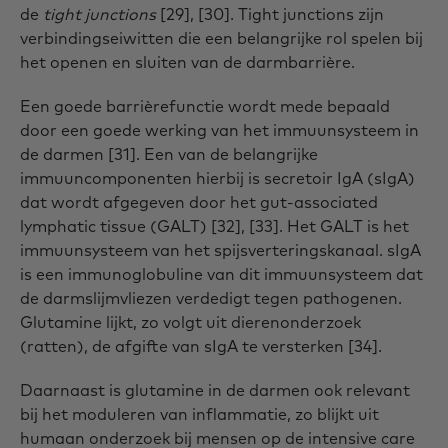
de
tight junctions
[29], [30]. Tight junctions zijn
verbindingseiwitten die een belangrijke rol spelen bij
het openen en sluiten van de darmbarrière.
Een goede barrièrefunctie wordt mede bepaald
door een goede werking van het immuunsysteem in
de darmen [31]. Een van de belangrijke
immuuncomponenten hierbij is secretoir IgA (sIgA)
dat wordt afgegeven door het gut-associated
lymphatic tissue (GALT) [32], [33]. Het GALT is het
immuunsysteem van het spijsverteringskanaal. sIgA
is een immunoglobuline van dit immuunsysteem dat
de darmslijmvliezen verdedigt tegen pathogenen.
Glutamine lijkt, zo volgt uit dierenonderzoek
(ratten), de afgifte van sIgA te versterken [34].
Daarnaast is glutamine in de darmen ook relevant
bij het moduleren van inflammatie, zo blijkt uit
humaan onderzoek bij mensen op de intensive care