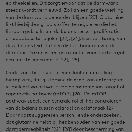
epitheelcellen. Dit zorgt ervoor dat de darmwand
steeds wordt vernieuwd. Zo kan een goede werking
van de darmwand behouden blijven [23]. Glutamine
lijkt hierbij de signaalstoffen te reguleren die het
lichaam gebruikt om de balans tussen proliferatie
en apoptose te regelen [22], [24]. Een verstoring van
deze balans leidt tot een disfunctioneren van de
darmbarrière en is een risicofactor voor ziekte en/of
een ontstekingsreactie [22], [25].
Onderzoek bij pasgeborenen laat in aanvulling
hierop zien, dat glutamine de groei van enterocyten
stimuleert via activatie van de mammalian target of
rapamycin pathway (mTOR) [26]. De mTOR-
pathway speelt een centrale rol bij het controleren
van de balans tussen celgroei en celafbraak [27].
Daarnaast suggereren verschillende onderzoeken,
dat glutamine helpt bij het behouden van een goede
darmpermeabiliteit [22], [28] door bescherming van