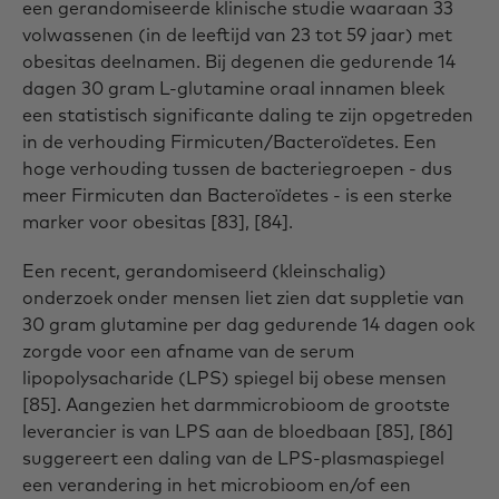
een gerandomiseerde klinische studie waaraan 33
volwassenen (in de leeftijd van 23 tot 59 jaar) met
obesitas deelnamen. Bij degenen die gedurende 14
dagen 30 gram L-glutamine oraal innamen bleek
een statistisch significante daling te zijn opgetreden
in de verhouding Firmicuten/Bacteroïdetes. Een
hoge verhouding tussen de bacteriegroepen - dus
meer Firmicuten dan Bacteroïdetes - is een sterke
marker voor obesitas [83], [84].
Een recent, gerandomiseerd (kleinschalig)
onderzoek onder mensen liet zien dat suppletie van
30 gram glutamine per dag gedurende 14 dagen ook
zorgde voor een afname van de serum
lipopolysacharide (LPS) spiegel bij obese mensen
[85]. Aangezien het darmmicrobioom de grootste
leverancier is van LPS aan de bloedbaan [85], [86]
suggereert een daling van de LPS-plasmaspiegel
een verandering in het microbioom en/of een