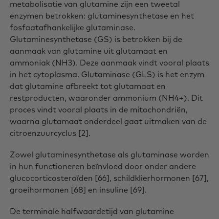
metabolisatie van glutamine zijn een tweetal
enzymen betrokken: glutaminesynthetase en het
fosfaatafhankelijke glutaminase.
Glutaminesynthetase (GS) is betrokken bij de
aanmaak van glutamine uit glutamaat en
ammoniak (NH3). Deze aanmaak vindt vooral plaats
in het cytoplasma. Glutaminase (GLS) is het enzym
dat glutamine afbreekt tot glutamaat en
restproducten, waaronder ammonium (NH4+). Dit
proces vindt vooral plaats in de mitochondriën,
waarna glutamaat onderdeel gaat uitmaken van de
citroenzuurcyclus [2].
Zowel glutaminesynthetase als glutaminase worden
in hun functioneren beïnvloed door onder andere
glucocorticosteroïden [66], schildklierhormonen [67],
groeihormonen [68] en insuline [69].
De terminale halfwaardetijd van glutamine