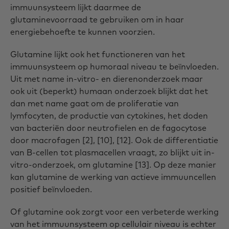
immuunsysteem lijkt daarmee de
glutaminevoorraad te gebruiken om in haar
energiebehoefte te kunnen voorzien.
Glutamine lijkt ook het functioneren van het
immuunsysteem op humoraal niveau te beïnvloeden.
Uit met name in-vitro- en dierenonderzoek maar
ook uit (beperkt) humaan onderzoek blijkt dat het
dan met name gaat om de proliferatie van
lymfocyten, de productie van cytokines, het doden
van bacteriën door neutrofielen en de fagocytose
door macrofagen [2], [10], [12]. Ook de differentiatie
van B-cellen tot plasmacellen vraagt, zo blijkt uit in-
vitro-onderzoek, om glutamine [13]. Op deze manier
kan glutamine de werking van actieve immuuncellen
positief beïnvloeden.
Of glutamine ook zorgt voor een verbeterde werking
van het immuunsysteem op cellulair niveau is echter