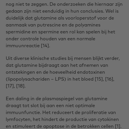
nog niet te zeggen. De onderzoeken die hiernaar zijn
gedaan zijn niet eenduidig in hun conclusies. Wel is
duidelijk dat glutamine als voorloperstof voor de
aanmaak van putrescine en de polyamines
spermidine en spermine een rol kan spelen bij het
onder controle houden van een normale
immuunreactie [14].
Uit diverse klinische studies bij mensen blijkt verder,
dat glutamine bijdraagt aan het afnemen van
ontstekingen en de hoeveelheid endotoxinen
(lipopolysachariden – LPS) in het bloed [15], [16],
[17], [18].
Een daling in de plasmaspiegel van glutamine
draagt tot slot bij aan een niet optimale
immuunfunctie. Het reduceert de proliferatie van
lymfocyten, het hindert de productie van cytokinen
en stimuleert de apoptose in de betrokken cellen [1].