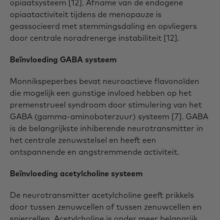
opiaatsysteem [12]. Afname van de endogene
opiaatactiviteit tijdens de menopauze is
geassocieerd met stemmingsdaling en opvliegers
door centrale noradrenerge instabiliteit [12].
Beïnvloeding GABA systeem
Monnikspeperbes bevat neuroactieve flavonoïden
die mogelijk een gunstige invloed hebben op het
premenstrueel syndroom door stimulering van het
GABA (gamma-aminoboterzuur) systeem [7]. GABA
is de belangrijkste inhiberende neurotransmitter in
het centrale zenuwstelsel en heeft een
ontspannende en angstremmende activiteit.
Beïnvloeding acetylcholine systeem
De neurotransmitter acetylcholine geeft prikkels
door tussen zenuwcellen of tussen zenuwcellen en
spiercellen. Acetylcholine is onder meer belangrijk