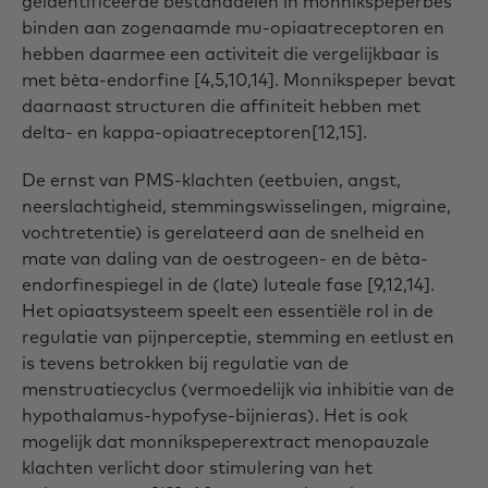
geïdentificeerde bestanddelen in monnikspeperbes
binden aan zogenaamde mu-opiaatreceptoren en
hebben daarmee een activiteit die vergelijkbaar is
met bèta-endorfine [4,5,10,14]. Monnikspeper bevat
daarnaast structuren die affiniteit hebben met
delta- en kappa-opiaatreceptoren[12,15].
De ernst van PMS-klachten (eetbuien, angst,
neerslachtigheid, stemmingswisselingen, migraine,
vochtretentie) is gerelateerd aan de snelheid en
mate van daling van de oestrogeen- en de bèta-
endorfinespiegel in de (late) luteale fase [9,12,14].
Het opiaatsysteem speelt een essentiële rol in de
regulatie van pijnperceptie, stemming en eetlust en
is tevens betrokken bij regulatie van de
menstruatiecyclus (vermoedelijk via inhibitie van de
hypothalamus-hypofyse-bijnieras). Het is ook
mogelijk dat monnikspeperextract menopauzale
klachten verlicht door stimulering van het