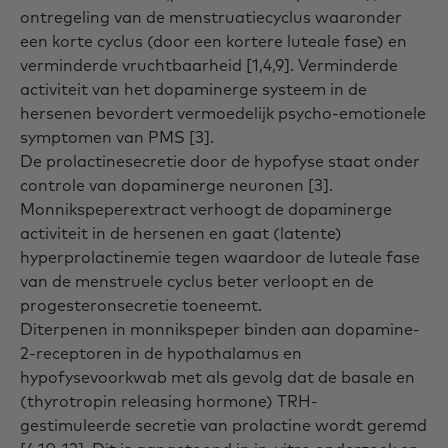
ontregeling van de menstruatiecyclus waaronder
een korte cyclus (door een kortere luteale fase) en
verminderde vruchtbaarheid [1,4,9]. Verminderde
activiteit van het dopaminerge systeem in de
hersenen bevordert vermoedelijk psycho-emotionele
symptomen van PMS [3].
De prolactinesecretie door de hypofyse staat onder
controle van dopaminerge neuronen [3].
Monnikspeperextract verhoogt de dopaminerge
activiteit in de hersenen en gaat (latente)
hyperprolactinemie tegen waardoor de luteale fase
van de menstruele cyclus beter verloopt en de
progesteronsecretie toeneemt.
Diterpenen in monnikspeper binden aan dopamine-
2-receptoren in de hypothalamus en
hypofysevoorkwab met als gevolg dat de basale en
(thyrotropin releasing hormone) TRH-
gestimuleerde secretie van prolactine wordt geremd