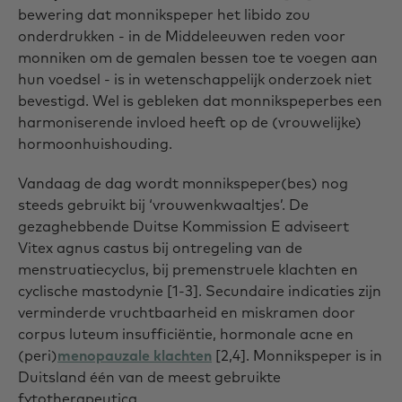
bewering dat monnikspeper het libido zou
onderdrukken - in de Middeleeuwen reden voor
monniken om de gemalen bessen toe te voegen aan
hun voedsel - is in wetenschappelijk onderzoek niet
bevestigd. Wel is gebleken dat monnikspeperbes een
harmoniserende invloed heeft op de (vrouwelijke)
hormoonhuishouding.
Vandaag de dag wordt monnikspeper(bes) nog
steeds gebruikt bij ‘vrouwenkwaaltjes’. De
gezaghebbende Duitse Kommission E adviseert
Vitex agnus castus bij ontregeling van de
menstruatiecyclus, bij premenstruele klachten en
cyclische mastodynie [1-3]. Secundaire indicaties zijn
verminderde vruchtbaarheid en miskramen door
corpus luteum insufficiëntie, hormonale acne en
(peri)
menopauzale klachten
[2,4]. Monnikspeper is in
Duitsland één van de meest gebruikte
fytotherapeutica.