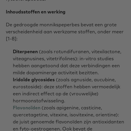
Inhoudsstoffen en werking
De gedroogde monnikspeperbes bevat een grote
verscheidenheid aan werkzame stoffen, onder meer
[1-8]:
Diterpenen
(zoals rotundifuranen, vitexilactone,
viteagnusines, vitetrifolines): in-vitro studies
hebben aangetoond dat deze verbindingen een
milde dopaminerge activiteit bezitten.
Iridoïde glycosides
(zoals agnuside, aucubine,
eurostoside): deze stoffen hebben vermoedelijk
een indirect effect op de (vrouwelijke)
hormoonstofwisseling.
Flavonoïden
(zoals apigenine, casticine,
quercetagetine, vitexine, isovitexine, orientine):
de juist genoemde flavonoïden zijn antioxidanten
en fyto-oestrogenen. Ook bevat de