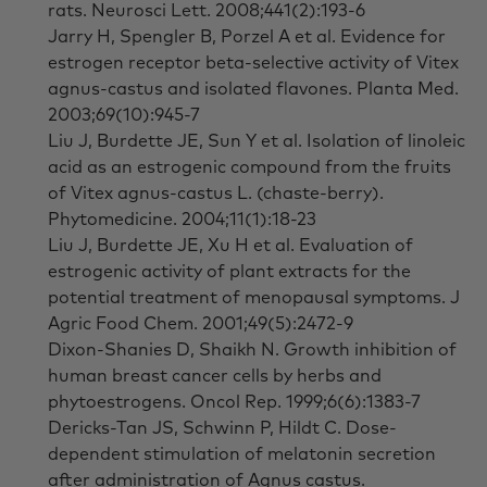
rats. Neurosci Lett. 2008;441(2):193-6
Jarry H, Spengler B, Porzel A et al. Evidence for
estrogen receptor beta-selective activity of Vitex
agnus-castus and isolated flavones. Planta Med.
2003;69(10):945-7
Liu J, Burdette JE, Sun Y et al. Isolation of linoleic
acid as an estrogenic compound from the fruits
of Vitex agnus-castus L. (chaste-berry).
Phytomedicine. 2004;11(1):18-23
Liu J, Burdette JE, Xu H et al. Evaluation of
estrogenic activity of plant extracts for the
potential treatment of menopausal symptoms. J
Agric Food Chem. 2001;49(5):2472-9
Dixon-Shanies D, Shaikh N. Growth inhibition of
human breast cancer cells by herbs and
phytoestrogens. Oncol Rep. 1999;6(6):1383-7
Dericks-Tan JS, Schwinn P, Hildt C. Dose-
dependent stimulation of melatonin secretion
after administration of Agnus castus.