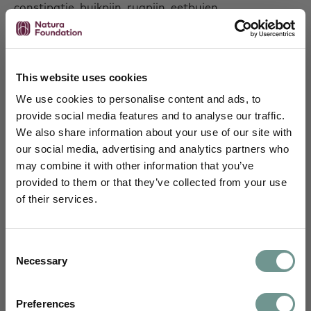
constipatie, buikpijn, rugpijn, eetbuien,
prikkelbaarheid, neerslachtigheid,
stemmingswisselingen, hoofdpijn, hartkloppingen
en vermoeidheid) is aangetoond in verschillende
placebogecontroleerde, vergelijkende en
This website uses cookies
observationele studies [1-4,24,28,30,31,37].
We use cookies to personalise content and ads, to
In één van deze studies (n=170) werd
provide social media features and to analyse our traffic.
monnikspeperbes gebruikt tijdens drie
We also share information about your use of our site with
opeenvolgende cycli. Het resultaat was een
our social media, advertising and analytics partners who
significante vermindering van psychische en
may combine it with other information that you’ve
Schrijf je in en blijf je verdiepen
lichamelijke klachten van PMS (geïrriteerdheid,
provided to them or that they’ve collected from your use
stemmingsverandering, boosheid, hoofdpijn en
of their services.
Je ontvangt maandelijks wetenschappelijke
mastalgie). Bij 52% van de vrouwen die
inzichten van ons science team,
monnikspeperbes gebruikten en bij 24% in de
uitnodigingen voor webinars, e-learnings en
placebogroep namen de klachten met minimaal
Consent
nascholingen, en kennisartikelen vertaald
50% af [9,31].
Necessary
Selection
naar jouw dagelijkse praktijk.
Onlangs is in een Chinese placebogecontroleerde
studie opnieuw aangetoond dat Agnus
Voornaam
Preferences
castusextract effectief is bij matige tot ernstige