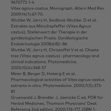
9670772-1-4
Vitex agnus-castus. Monograph. Altern Med Rev.
2009;14(1):67-70.
Wuttke W, Jarry H, Seidlová-Wuttke D et al.
Extrakte aus Mönchspfeffer (Vitex Agnus
castus), Stellenwert der Therapie in der
gynäkologischen Praxis. Gynäkologische
Endokrinologie 2008;6:82–86
Wuttke W, Jarry H, Christoffel V et al. Chaste
tree (Vitex agnus-castus)- pharmacology and
clinical indications. Phytomedicine.
2003;10(4):348-57
Meier B, Berger D, Hoberg E et al.
Pharmacological activities of Vitex agnus-castus
extracts in vitro. Phytomedicine. 2000;7(5):373-
81
Gruenwald J, Brendler J, Jaenicke C ed. PDR for
Herbal Medicines. Thomson Physicians’ Desk
Reference 2nd edition, 2000:176-177. ISBN 1-