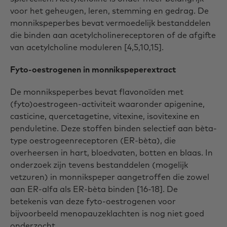
voor het geheugen, leren, stemming en gedrag. De
monnikspeperbes bevat vermoedelijk bestanddelen
die binden aan acetylcholinereceptoren of de afgifte
van acetylcholine moduleren [4,5,10,15].
Fyto-oestrogenen in monnikspeperextract
De monnikspeperbes bevat flavonoïden met
(fyto)oestrogeen-activiteit waaronder apigenine,
casticine, quercetagetine, vitexine, isovitexine en
penduletine. Deze stoffen binden selectief aan bèta-
type oestrogeenreceptoren (ER-bèta), die
overheersen in hart, bloedvaten, botten en blaas. In
onderzoek zijn tevens bestanddelen (mogelijk
vetzuren) in monnikspeper aangetroffen die zowel
aan ER-alfa als ER-bèta binden [16-18]. De
betekenis van deze fyto-oestrogenen voor
bijvoorbeeld menopauzeklachten is nog niet goed
onderzocht.