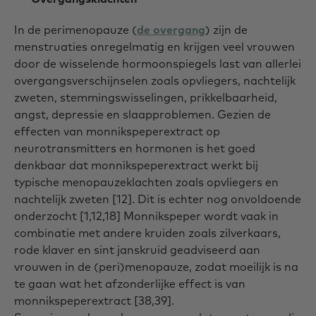
In de perimenopauze (
de overgang
) zijn de
menstruaties onregelmatig en krijgen veel vrouwen
door de wisselende hormoonspiegels last van allerlei
overgangsverschijnselen zoals opvliegers, nachtelijk
zweten, stemmingswisselingen, prikkelbaarheid,
angst, depressie en slaapproblemen. Gezien de
effecten van monnikspeperextract op
neurotransmitters en hormonen is het goed
denkbaar dat monnikspeperextract werkt bij
typische menopauzeklachten zoals opvliegers en
nachtelijk zweten [12]. Dit is echter nog onvoldoende
onderzocht [1,12,18] Monnikspeper wordt vaak in
combinatie met andere kruiden zoals zilverkaars,
rode klaver en sint janskruid geadviseerd aan
vrouwen in de (peri)menopauze, zodat moeilijk is na
te gaan wat het afzonderlijke effect is van
monnikspeperextract [38,39].