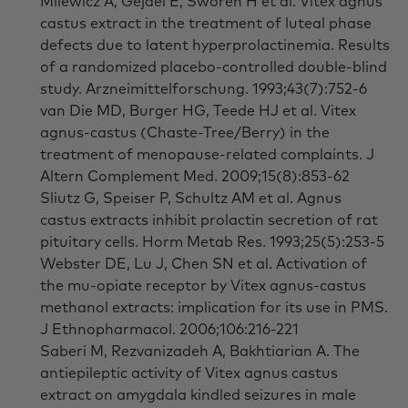
Milewicz A, Gejdel E, Sworen H et al. Vitex agnus
castus extract in the treatment of luteal phase
defects due to latent hyperprolactinemia. Results
of a randomized placebo-controlled double-blind
study. Arzneimittelforschung. 1993;43(7):752-6
van Die MD, Burger HG, Teede HJ et al. Vitex
agnus-castus (Chaste-Tree/Berry) in the
treatment of menopause-related complaints. J
Altern Complement Med. 2009;15(8):853-62
Sliutz G, Speiser P, Schultz AM et al. Agnus
castus extracts inhibit prolactin secretion of rat
pituitary cells. Horm Metab Res. 1993;25(5):253-5
Webster DE, Lu J, Chen SN et al. Activation of
the mu-opiate receptor by Vitex agnus-castus
methanol extracts: implication for its use in PMS.
J Ethnopharmacol. 2006;106:216-221
Saberi M, Rezvanizadeh A, Bakhtiarian A. The
antiepileptic activity of Vitex agnus castus
extract on amygdala kindled seizures in male