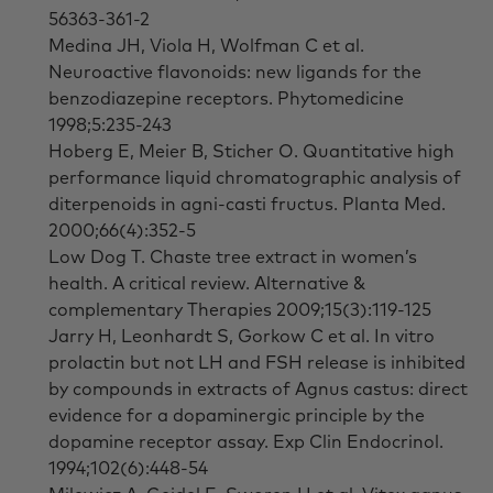
56363-361-2
Medina JH, Viola H, Wolfman C et al.
Neuroactive flavonoids: new ligands for the
benzodiazepine receptors. Phytomedicine
1998;5:235-243
Hoberg E, Meier B, Sticher O. Quantitative high
performance liquid chromatographic analysis of
diterpenoids in agni-casti fructus. Planta Med.
2000;66(4):352-5
Low Dog T. Chaste tree extract in women’s
health. A critical review. Alternative &
complementary Therapies 2009;15(3):119-125
Jarry H, Leonhardt S, Gorkow C et al. In vitro
prolactin but not LH and FSH release is inhibited
by compounds in extracts of Agnus castus: direct
evidence for a dopaminergic principle by the
dopamine receptor assay. Exp Clin Endocrinol.
1994;102(6):448-54