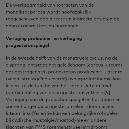
De werkzaamheid van extracten van de
monnikspeperbes wordt hoofdzakelijk
toegeschreven aan directe en indirecte effecten op
neurotransmitters en hormonen.
Verlaging prolactine- en verhoging
progesteronspiegel
In de tweede helft van de menstruele cyclus, na de
eisprong, ontstaat het gele lichaam (corpus luteum)
dat oestrogeen en progesteron produceert. Latente
(veelal stressgeïnduceerde) hyperprolactinemie kan
leiden tot disfunctie van het corpus luteum met
(sterke) daling van de progesteronsynthese [9].
Verhoging van de prolactinespiegel en het daarmee
samenhangende progesterontekort door corpus
luteum insufficiëntie kan een belangrijke rol spelen
bij cyclische mastalgie/mastodynie en andere
klachten van PMS (premenstrueel syndroom),