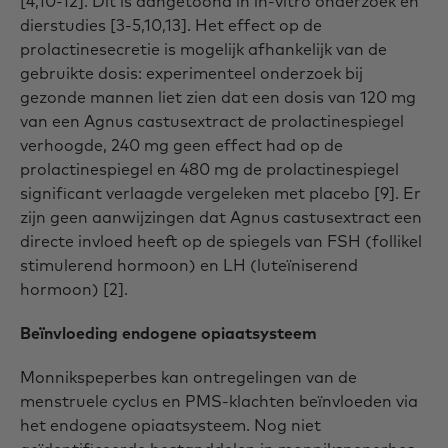
[4,10-12]. Dit is aangetoond in in-vitro onderzoek en
dierstudies [3-5,10,13]. Het effect op de
prolactinesecretie is mogelijk afhankelijk van de
gebruikte dosis: experimenteel onderzoek bij
gezonde mannen liet zien dat een dosis van 120 mg
van een Agnus castusextract de prolactinespiegel
verhoogde, 240 mg geen effect had op de
prolactinespiegel en 480 mg de prolactinespiegel
significant verlaagde vergeleken met placebo [9]. Er
zijn geen aanwijzingen dat Agnus castusextract een
directe invloed heeft op de spiegels van FSH (follikel
stimulerend hormoon) en LH (luteïniserend
hormoon) [2].
Beïnvloeding endogene opiaatsysteem
Monnikspeperbes kan ontregelingen van de
menstruele cyclus en PMS-klachten beïnvloeden via
het endogene opiaatsysteem. Nog niet