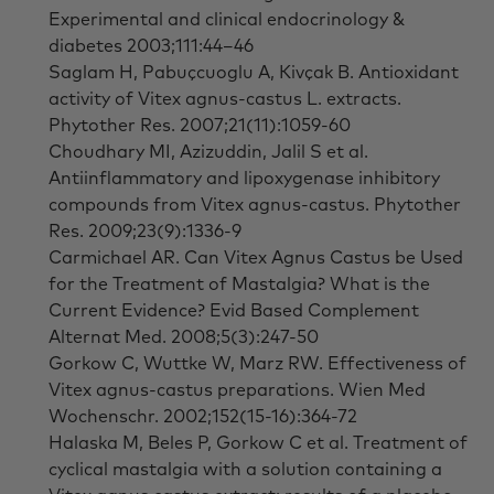
Experimental and clinical endocrinology &
diabetes 2003;111:44–46
Saglam H, Pabuçcuoglu A, Kivçak B. Antioxidant
activity of Vitex agnus-castus L. extracts.
Phytother Res. 2007;21(11):1059-60
Choudhary MI, Azizuddin, Jalil S et al.
Antiinflammatory and lipoxygenase inhibitory
compounds from Vitex agnus-castus. Phytother
Res. 2009;23(9):1336-9
Carmichael AR. Can Vitex Agnus Castus be Used
for the Treatment of Mastalgia? What is the
Current Evidence? Evid Based Complement
Alternat Med. 2008;5(3):247-50
Gorkow C, Wuttke W, Marz RW. Effectiveness of
Vitex agnus-castus preparations. Wien Med
Wochenschr. 2002;152(15-16):364-72
Halaska M, Beles P, Gorkow C et al. Treatment of
cyclical mastalgia with a solution containing a