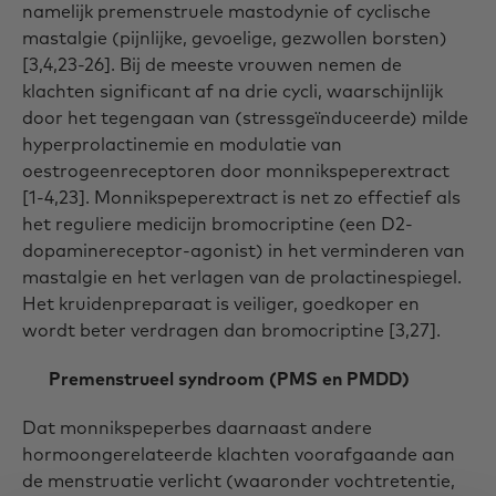
namelijk premenstruele mastodynie of cyclische
mastalgie (pijnlijke, gevoelige, gezwollen borsten)
[3,4,23-26]. Bij de meeste vrouwen nemen de
klachten significant af na drie cycli, waarschijnlijk
door het tegengaan van (stressgeïnduceerde) milde
hyperprolactinemie en modulatie van
oestrogeenreceptoren door monnikspeperextract
[1-4,23]. Monnikspeperextract is net zo effectief als
het reguliere medicijn bromocriptine (een D2-
dopaminereceptor-agonist) in het verminderen van
mastalgie en het verlagen van de prolactinespiegel.
Het kruidenpreparaat is veiliger, goedkoper en
wordt beter verdragen dan bromocriptine [3,27].
Premenstrueel syndroom (PMS en PMDD)
Dat monnikspeperbes daarnaast andere
hormoongerelateerde klachten voorafgaande aan
de menstruatie verlicht (waaronder vochtretentie,