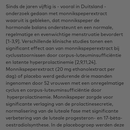
Sinds de jaren vijftig is - vooral in Duitsland -
onderzoek gedaan met monnikspeperextract
waaruit is gebleken, dat monnikspeper de
hormonale balans ondersteunt en een normale,
regelmatige en evenwichtige menstruatie bevordert
[1-3,9]. Verschillende klinische studies tonen een
significant effect aan van monnikspeperextract bij
cyclusstoornissen door corpus-luteuminsufficiëntie
en latente hyperprolactinemie [2,9,11,24].
Monnikspeperextract (20 mg ethanolextract per
dag) of placebo werd gedurende drie maanden
ingenomen door 52 vrouwen met een onregelmatige
cyclus en corpus-luteuminsufficiëntie door
hyperprolactinemie. Monnikspeper zorgde voor
significante verlaging van de prolactinesecretie,
normalisering van de luteale fase met significante
verbetering van de luteale progesteron- en 17-bèta-
oestradiolsynthese. In de placebogroep werden deze