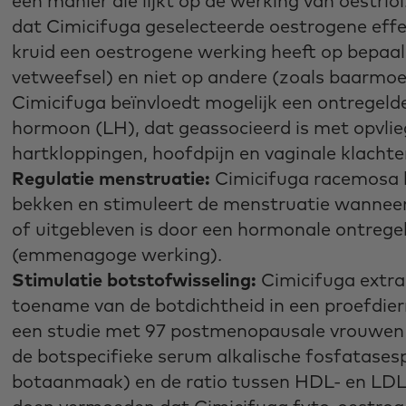
een manier die lijkt op de werking van oestri
dat Cimicifuga geselecteerde oestrogene effec
kruid een oestrogene werking heeft op bepaal
vetweefsel) en niet op andere (zoals baarmoe
Cimicifuga beïnvloedt mogelijk een ontregelde
hormoon (LH), dat geassocieerd is met opvli
hartkloppingen, hoofdpijn en vaginale klachte
Regulatie menstruatie:
Cimicifuga racemosa b
bekken en stimuleert de menstruatie wanne
of uitgebleven is door een hormonale ontreg
(emmenagoge werking).
Stimulatie botstofwisseling:
Cimicifuga extra
toename van de botdichtheid in een proefdie
een studie met 97 postmenopausale vrouwen 
de botspecifieke serum alkalische fosfatasesp
botaanmaak) en de ratio tussen HDL- en LDL-