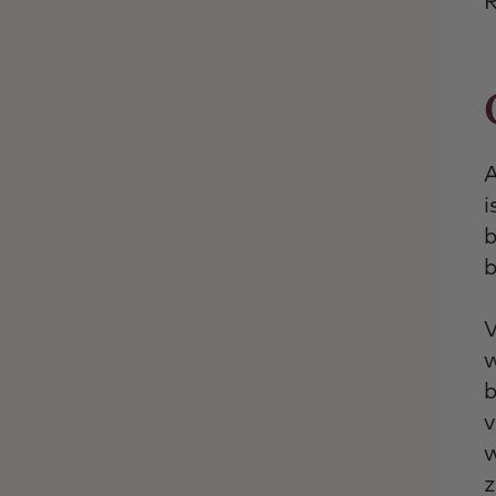
R
A
i
b
b
V
w
b
v
w
z