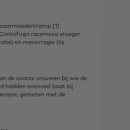
n baarmoederkramp [1].
 Cimicifuga racemosa vroeger
uatie) en menorragie (te
an de ovaria: vrouwen bij wie de
rd hadden evenveel baat bij
therapie, gemeten met de