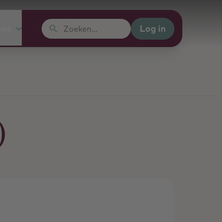
Log in
ons
Zoeken...
)