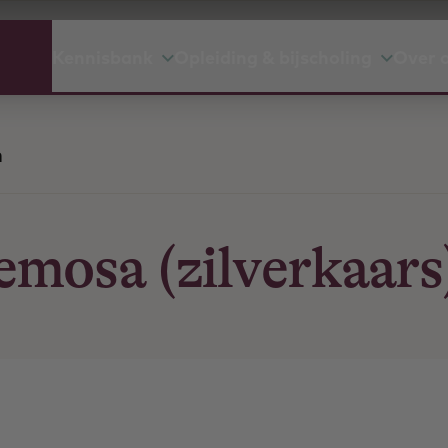
Kennisbank
Opleiding & bijscholing
Over 
n
emosa (zilverkaars