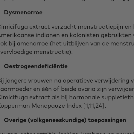
Dysmenorroe
imicifuga extract verzacht menstruatiepijn e
merikaanse indianen en kolonisten gebruikten
ok bij amenorroe (het uitblijven van de menstr
vervloedige menstruatie).
Oestrogeendeficiëntie
ij jongere vrouwen na operatieve verwijdering v
aarmoeder en één of beide ovaria zijn verwijde
imicifuga extract als bij hormonale suppletie
upperman Menopauze Index [1,11,24].
Overige (volkgeneeskundige) toepassingen