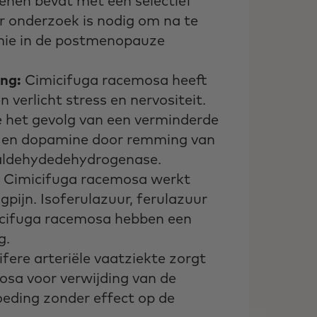
nen bevat met een selectief
r onderzoek is nodig om na te
emie in de postmenopauze
ng:
Cimicifuga racemosa heeft
verlicht stress en nervositeit.
e het gevolg van een verminderde
e en dopamine door remming van
ldehydedehydrogenase.
Cimicifuga racemosa werkt
ijn. Isoferulazuur, ferulazuur
micifuga racemosa hebben een
g.
ifere arteriële vaatziekte zorgt
osa voor verwijding van de
oeding zonder effect op de