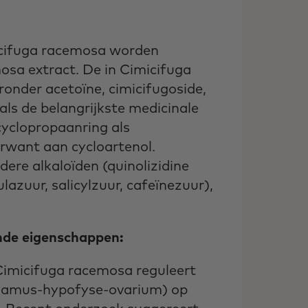
icifuga racemosa worden
osa extract. De in Cimicifuga
onder acetoïne, cimicifugoside,
ls de belangrijkste medicinale
yclopropaanring als
erwant aan cycloartenol.
re alkaloïden (quinolizidine
lazuur, salicylzuur, cafeïnezuur),
nde eigenschappen:
Cimicifuga racemosa reguleert
alamus-hypofyse-ovarium) op