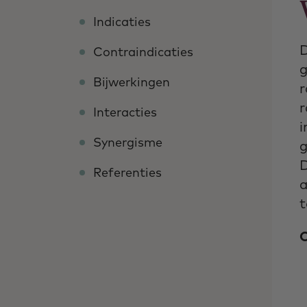
Indicaties
D
Contraindicaties
g
Bijwerkingen
r
r
Interacties
i
Synergisme
g
D
Referenties
a
t
C