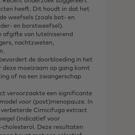
ol. Recent onderzoek suggereert
ten heeft. Dit houdt in dat het
de weefsels (zoals bot- en
der- en borstweefsel).
 afgifte van luteïniserend
egers, nachtzweten,
n.
evordert de doorbloeding in het
er deze moeizaam op gang komt
eling of na een zwangerschap
ct veroorzaakte een significante
rmodel voor (post)menopauze. In
verbeterde Cimicifuga extract
iegel (indicatief voor
cholesterol. Deze resultaten