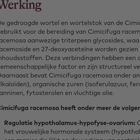
Werking
e gedroogde wortel en wortelstok van de Cim
ebruikt voor de bereiding van Cimicifuga racem
acemosa aanwezige triterpeen glycosides, waar
acemoside en 27-deoxyaceteïne worden gezien a
nhoudsstoffen. Deze verbindingen hebben een c
emeenschappelijke factor en zijn structureel v
aarnaast bevat Cimicifuga racemosa onder ande
lkaloïden), organische zuren (isoferulazuur, feru
anninen, fytosterolen en vluchtige olie.
imicifuga racemosa heeft onder meer de volge
Regulatie hypothalamus-hypofyse-ovarium:
het vrouwelijke hormonale systeem (hypoth