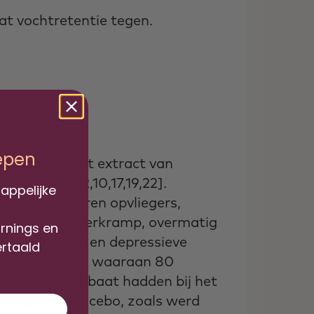
t vochtretentie tegen.
iepen
toond dat het extract van
erlicht [1,2,10,17,19,22].
appelijke
rbeterden waren opvliegers,
heid, baarmoederkramp, overmatig
arnings en
gswisselingen en depressieve
ertaald
oleerde studie waaraan 80
 weken meer baat hadden bij het
herapie of placebo, zoals werd