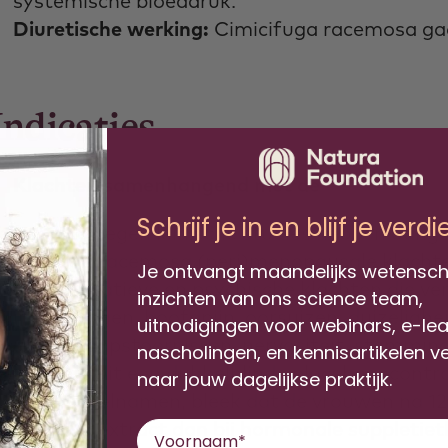
systemische bloeddruk.
Diuretische werking:
Cimicifuga racemosa gaa
Indicaties
Klachten samenhangend met de
menopauze
Schrijf je in en blijf je verd
enminste negen klinische studies hebben aange
imicifuga racemosa (peri)menopausale klachten v
Je ontvangt maandelijks wetensch
eurovegetatieve en psychische klachten die ve
inzichten van ons science team,
artkloppingen, hoofdpijn, oorsuizen, duizelig
uitnodigingen voor webinars, e-le
weten, slaapstoornissen, nervositeit, stemmin
nascholingen, en kennisartikelen v
evoelens. Uit een dubbelblinde placebogecontr
naar jouw dagelijkse praktijk.
rouwen deelnamen, bleek dat de vrouwen na 12
imicifuga extract dan bij hormonale suppletiet
Voornaam