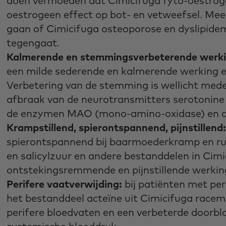
doen vermoeden dat Cimicifuga fyto-oestroge
oestrogeen effect op bot- en vetweefsel. Mee
gaan of Cimicifuga osteoporose en dyslipid
tegengaat.
Kalmerende en stemmingsverbeterende werki
een milde sederende en kalmerende werking en 
Verbetering van de stemming is wellicht med
afbraak van de neurotransmitters serotonin
de enzymen MAO (mono-amino-oxidase) en a
Krampstillend, spierontspannend, pijnstillend:
spierontspannend bij baarmoederkramp en rugp
en salicylzuur en andere bestanddelen in Ci
ontstekingsremmende en pijnstillende werkin
Perifere vaatverwijding:
bij patiënten met per
het bestanddeel acteïne uit Cimicifuga racem
perifere bloedvaten en een verbeterde doorbl