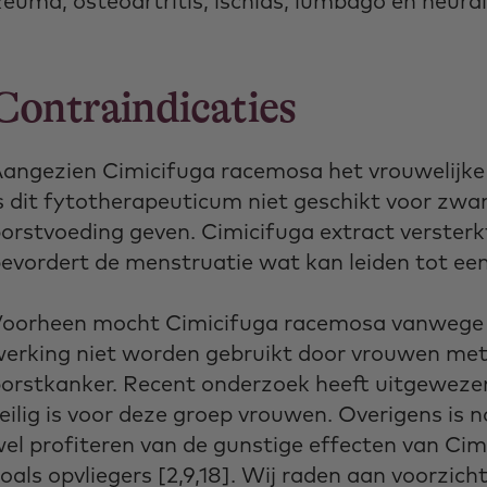
euma, osteoartritis, ischias, lumbago en neural
Contraindicaties
angezien Cimicifuga racemosa het vrouwelijke
s dit fytotherapeuticum niet geschikt voor zw
orstvoeding geven. Cimicifuga extract versterk
evordert de menstruatie wat kan leiden tot ee
oorheen mocht Cimicifuga racemosa vanwege 
erking niet worden gebruikt door vrouwen met
orstkanker. Recent onderzoek heeft uitgewezen
eilig is voor deze groep vrouwen. Overigens is n
el profiteren van de gunstige effecten van Ci
oals opvliegers [2,9,18]. Wij raden aan voorzicht