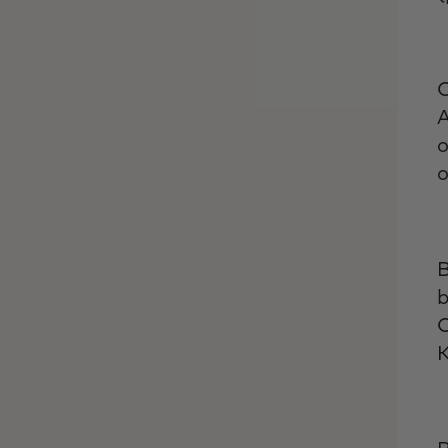
C
A
o
o
B
b
C
K