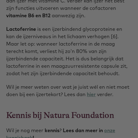
dan ijzer met vitamine C. Verder kan ijzer het best
zijn functies uitvoeren wanneer de cofactoren
vitamine B6 en B12
aanwezig zijn.
Lactoferrine
is een ijzerbindend glycoproteine en
kan de ijzerniveaus in het lichaam verhogen [6].
Maar let op: wanneer lactoferrine in de maag
terecht komt, verliest hij zo’n 80% van zijn
ijzerbindende capaciteit. Het is dus belangrijk dat
lactoferrine in een maagzuurresistente capsule zit,
zodat het zijn ijzerbindende capaciteit behoudt.
Wil je meer weten over wat je juist wél en niet moet
doen bij een ijzertekort? Lees dan
hier
verder.
Kennis bij Natura Foundation
Wil je nog meer
kennis
?
Lees dan meer in
onze
kennisbank
!