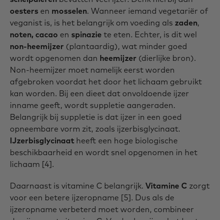
oesters
en
mosselen
. Wanneer iemand vegetariër of
veganist is, is het belangrijk om voeding als
zaden
,
noten, cacao
en
spinazie
te eten. Echter, is dit wel
non-heemijzer
(plantaardig), wat minder goed
wordt opgenomen dan
heemijzer
(dierlijke bron).
Non-heemijzer moet namelijk eerst worden
afgebroken voordat het door het lichaam gebruikt
kan worden. Bij een dieet dat onvoldoende ijzer
inname geeft, wordt suppletie aangeraden.
Belangrijk bij suppletie is dat ijzer in een goed
opneembare vorm zit, zoals ijzerbisglycinaat.
IJzerbisglycinaat
heeft een hoge biologische
beschikbaarheid en wordt snel opgenomen in het
lichaam [4].
Daarnaast is vitamine C belangrijk.
Vitamine C
zorgt
voor een betere ijzeropname [5]. Dus als de
ijzeropname verbeterd moet worden, combineer