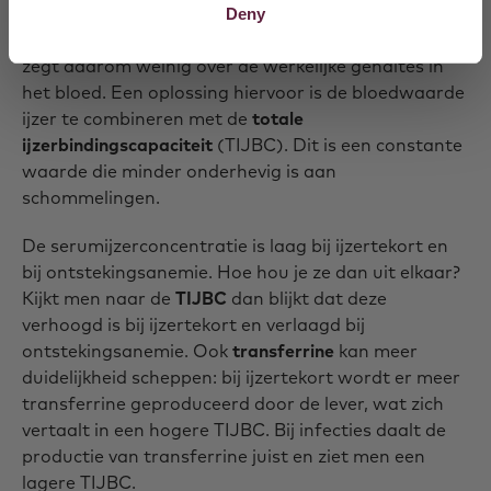
op verschillende factoren, waaronder infecties en
Deny
ontstekingen. Eenmalig het ijzergehalte bepalen
zegt daarom weinig over de werkelijke gehaltes in
het bloed. Een oplossing hiervoor is de bloedwaarde
ijzer te combineren met de
totale
ijzerbindingscapaciteit
(TIJBC). Dit is een constante
waarde die minder onderhevig is aan
schommelingen.
De serumijzerconcentratie is laag bij ijzertekort en
bij ontstekingsanemie. Hoe hou je ze dan uit elkaar?
Kijkt men naar de
TIJBC
dan blijkt dat deze
verhoogd is bij ijzertekort en verlaagd bij
ontstekingsanemie. Ook
transferrine
kan meer
duidelijkheid scheppen: bij ijzertekort wordt er meer
transferrine geproduceerd door de lever, wat zich
vertaalt in een hogere TIJBC. Bij infecties daalt de
productie van transferrine juist en ziet men een
lagere TIJBC.