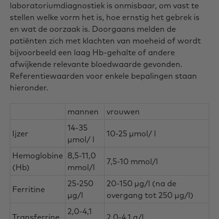
laboratoriumdiagnostiek is onmisbaar, om vast te
stellen welke vorm het is, hoe ernstig het gebrek is
en wat de oorzaak is. Doorgaans melden de
patiënten zich met klachten van moeheid of wordt
bijvoorbeeld een laag Hb-gehalte of andere
afwijkende relevante bloedwaarde gevonden.
Referentiewaarden voor enkele bepalingen staan
hieronder.
mannen
vrouwen
14-35
Ijzer
10-25 µmol/ l
µmol/ l
Hemoglobine
8,5-11,0
7,5-10 mmol/l
(Hb)
mmol/l
25-250
20-150 µg/l (na de
Ferritine
µg/l
overgang tot 250 µg/l)
2,0-4,1
Transferrine
2,0-4,1 g/l