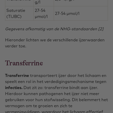
g/l
Saturatie
27-54
27-54 µmol/l
(TIJBC)
µmol/l
Gegevens afkomstig van de NHG-standaarden [2]
Hieronder lichten we de verschillende ijzerwaarden
verder toe.
Transferrine
Transferrine
transporteert ijzer door het lichaam en
speelt een rol in het verdedigingsmechanisme tegen
infecties.
Dat zit zo: transferrine bindt aan ijzer.
Hierdoor kunnen pathogenen het ijzer niet meer
gebruiken voor hun stofwisseling. Dit belemmert het
vermogen om te groeien en zich te
vermenigvuldigen, waardoor het lichaam effectief