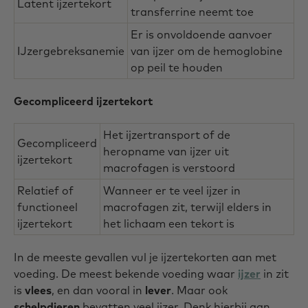
Latent ijzertekort
transferrine neemt toe
Er is onvoldoende aanvoer
IJzergebreksanemie
van ijzer om de hemoglobine
op peil te houden
Gecompliceerd ijzertekort
Het ijzertransport of de
Gecompliceerd
heropname van ijzer uit
ijzertekort
macrofagen is verstoord
Relatief of
Wanneer er te veel ijzer in
functioneel
macrofagen zit, terwijl elders in
ijzertekort
het lichaam een tekort is
In de meeste gevallen vul je ijzertekorten aan met
voeding. De meest bekende voeding waar
ijzer
in zit
is
vlees
, en dan vooral in
lever
. Maar ook
schelpdieren
bevatten veel ijzer. Denk hierbij aan