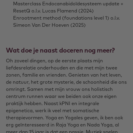
Masterclass Endocanabidoïdesysteem update +
ResetQ o.l.v. Lucas Flamend (2024)
Enrootment method (foundations level 1) o.l.v.
Simeon Van Der Hoeven (2025)
Wat doe je naast doceren nog meer?
Oh zoveel dingen, op de eerste plaats mijn
liefdesrelatie onderhouden en die met mijn twee
zonen, familie en vrienden. Genieten van het leven,
de natuur, het grote mysterie, de schoonheid die ons
omringt. Samen met mijn vrouw ons holistisch
centrum runnen waar we beiden ook onze eigen
praktijk hebben. Naast kPNI en integrale
epigenetica, werk ik veel met somatische
therapievormen. Yoga en Yogales geven, ik ben ook
erg geïnteresseerd in Raja Yoga en Nada Yoga, al
meer dan 15 jaar is dat een passie. Muziek spelen