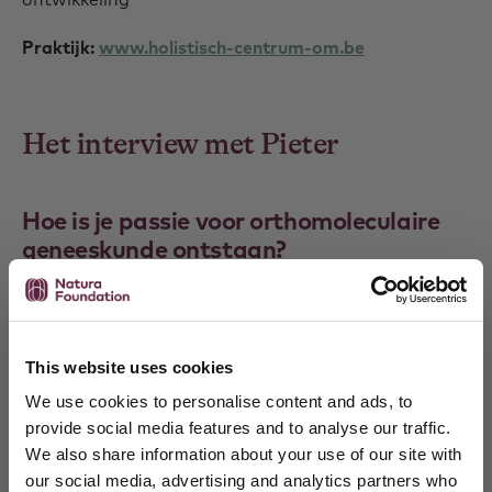
Praktijk:
www.holistisch-centrum-om.be
Het interview met Pieter
Hoe is je passie voor orthomoleculaire
geneeskunde ontstaan?
Mijn eerste passie en interesse ging uit naar
fytotherapie, de wonderlijke relatie en
samenwerking tussen mensen en planten. Ik wilde
graag begrijpen hoe die tot stand komt. Dat opende
This website uses cookies
de deur om meer inzichten te verkrijgen in de
We use cookies to personalise content and ads, to
evolutionaire biologie en in fysiologie en de invloed
provide social media features and to analyse our traffic.
van onze levensstijl en van onze psyche hierop.
We also share information about your use of our site with
our social media, advertising and analytics partners who