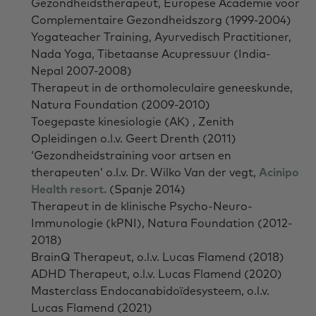
Gezondheidstherapeut, Europese Academie voor
Complementaire Gezondheidszorg (1999-2004)
Yogateacher Training, Ayurvedisch Practitioner,
Nada Yoga, Tibetaanse Acupressuur (India-
Nepal 2007-2008)
Therapeut in de orthomoleculaire geneeskunde,
Natura Foundation (2009-2010)
Toegepaste kinesiologie (AK) , Zenith
Opleidingen o.l.v. Geert Drenth (2011)
‘Gezondheidstraining voor artsen en
therapeuten’ o.l.v. Dr. Wilko Van der vegt,
Acinipo
Health resort.
(Spanje 2014)
Therapeut in de klinische Psycho-Neuro-
Immunologie (kPNI), Natura Foundation (2012-
2018)
BrainQ Therapeut, o.l.v. Lucas Flamend (2018)
ADHD Therapeut, o.l.v. Lucas Flamend (2020)
Masterclass Endocanabidoïdesysteem, o.l.v.
Lucas Flamend (2021)