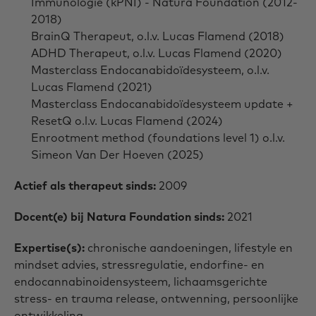
Immunologie (kPNI) - Natura Foundation (2012-
2018)
BrainQ Therapeut, o.l.v. Lucas Flamend (2018)
ADHD Therapeut, o.l.v. Lucas Flamend (2020)
Masterclass Endocanabidoïdesysteem, o.l.v.
Lucas Flamend (2021)
Masterclass Endocanabidoïdesysteem update +
ResetQ o.l.v. Lucas Flamend (2024)
Enrootment method (foundations level 1) o.l.v.
Simeon Van Der Hoeven (2025)
Actief als therapeut sinds:
2009
Docent(e) bij Natura Foundation sinds:
2021
Expertise(s):
chronische aandoeningen, lifestyle en
mindset advies, stressregulatie, endorfine- en
endocannabinoidensysteem, lichaamsgerichte
stress- en trauma release, ontwenning, persoonlijke
ontwikkeling