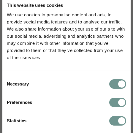
This website uses cookies
We use cookies to personalise content and ads, to
provide social media features and to analyse our traffic.
We also share information about your use of our site with
our social media, advertising and analytics partners who
may combine it with other information that you’ve
Schrijf je in en blijf je verdiepen
provided to them or that they’ve collected from your use
of their services.
Je ontvangt maandelijks wetenschappelijke
inzichten van ons science team,
uitnodigingen voor webinars, e-learnings en
Consent
nascholingen, en kennisartikelen vertaald
Necessary
Selection
naar jouw dagelijkse praktijk.
Voornaam
Preferences
Email
Statistics
Specialisme