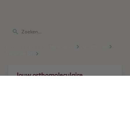
ontwikkelen? Natura Foundation biedt jou de
educatie en benodigde expertise in de
orthomoleculaire geneeskunde.
Zoeken...
Populaire pagina's:
Menopauze
Lactoferrine
Vitamine B12
Jouw orthomoleculaire
kennisbank
Vind evidence-based kennis over
nutriënten en indicaties die jou
helpen behandelplannen op maat
op te stellen.