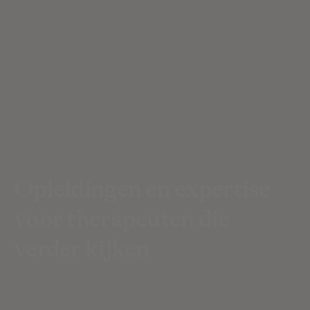
Opleidingen en expertise
voor therapeuten die
verder kijken
Ben jij een ervaren therapeut en zoek jij
betrouwbare kennis? Of wil jij je als starter verder