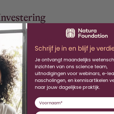
Investering
60-75 minuten kijktijd.
Dit webinar is
gratis
.
Schrijf je in en blijf je verd
Je ontvangt maandelijks wetensch
Docenten
inzichten van ons science team,
uitnodigingen voor webinars, e-le
nascholingen, en kennisartikelen v
naar jouw dagelijkse praktijk.
Voornaam