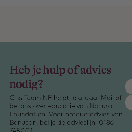
Heb je hulp of advies
nodig?
Ons Team NF helpt je graag. Mail of
bel ons over educatie van Natura
Foundation. Voor productadvies van
Bonusan, bel je de advieslijn: 0186-
745001