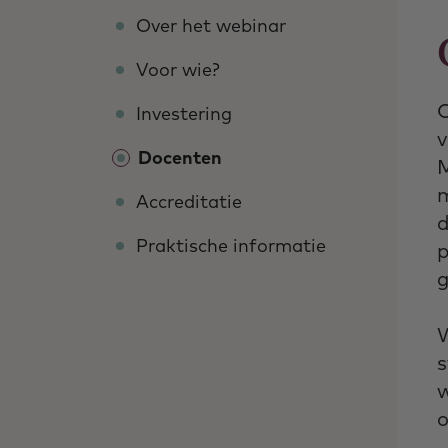
Over het webinar
Voor wie?
C
Investering
v
Docenten
M
m
Accreditatie
d
Praktische informatie
p
W
s
w
o