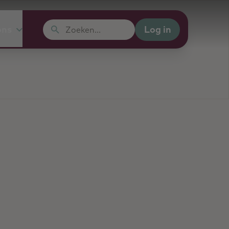
Log in
ons
Zoeken...