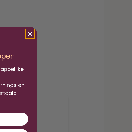
iepen
appelijke
arnings en
ertaald