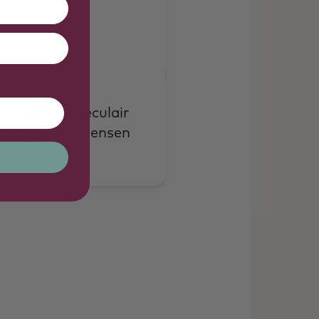
 als orthomoleculair
st. Hij helpt mensen