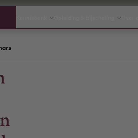
Kennisbank
Opleiding & bijscholing
Over 
nars
n
en