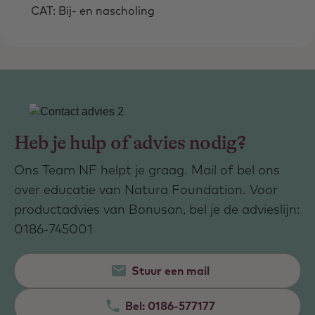
CAT: Bij- en nascholing
Heb je hulp of advies nodig?
Ons Team NF helpt je graag. Mail of bel ons
over educatie van Natura Foundation. Voor
productadvies van Bonusan, bel je de advieslijn:
0186-745001
Stuur een mail
Bel:
0186-577177