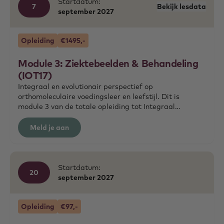
Startdatum:
7
Bekijk lesdata
september
2027
Opleiding
€1495,-
Module 3: Ziektebeelden & Behandeling
(IOT17)
Integraal en evolutionair perspectief op
orthomoleculaire voedingsleer en leefstijl. Dit is
module 3 van de totale opleiding tot Integraal
Orthomoleculair Therapeut.
Meld je aan
Startdatum:
20
september
2027
Opleiding
€97,-