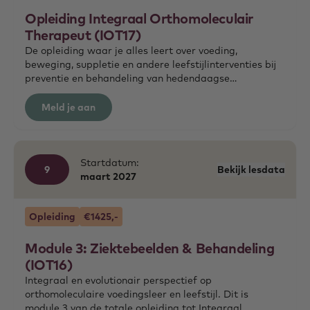
Opleiding Integraal Orthomoleculair
Therapeut (IOT17)
De opleiding waar je alles leert over voeding,
beweging, suppletie en andere leefstijlinterventies bij
preventie en behandeling van hedendaagse
ziektebeelden in onze vernieuwde opleiding. Hierna
weet je de echte oorzaken te herkennen en behandelen.
Meld je aan
Bij het afronden van alle 3 modules word je Integraal
Orthomoleculair Therapeut.
Startdatum:
9
Bekijk lesdata
maart
2027
Opleiding
€1425,-
Module 3: Ziektebeelden & Behandeling
(IOT16)
Integraal en evolutionair perspectief op
orthomoleculaire voedingsleer en leefstijl. Dit is
module 3 van de totale opleiding tot Integraal