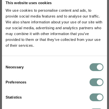
This website uses cookies
beweging, suppletie en andere leefstijlinterventies bij
preventie en behandeling van hedendaagse
We use cookies to personalise content and ads, to
ziektebeelden in onze vernieuwde opleiding. Hierna
provide social media features and to analyse our traffic.
weet je de echte oorzaken te herkennen en behandelen.
Meld je aan
We also share information about your use of our site with
Bij het afronden van alle 3 modules word je Integraal
our social media, advertising and analytics partners who
Orthomoleculair Therapeut.
may combine it with other information that you’ve
Schrijf je in en blijf je verdiepen
Startdatum:
provided to them or that they’ve collected from your use
3
Bekijk lesdata
december
2026
of their services.
Je ontvangt maandelijks wetenschappelijke
inzichten van ons science team,
Opleiding
€1150,-
uitnodigingen voor webinars, e-learnings en
Consent
nascholingen, en kennisartikelen vertaald
Necessary
Module 2: Energie & Systeemdenken
Selection
naar jouw dagelijkse praktijk.
(IOT16)
Integraal en evolutionair perspectief op
Voornaam
Preferences
orthomoleculaire voedingsleer en leefstijl. Dit is
module 2 van de totale opleiding tot Integraal
Email
Orthomoleculair Therapeut.
Statistics
Meld je aan
Specialisme