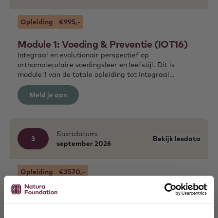
Opleiding
€995,-
Module 1: Voeding & Preventie (IOT16)
Integraal en evolutionair perspectief op
orthomoleculaire voedingsleer en leefstijl. Dit is
module 1 van de totale opleiding tot Integraal
Orthomoleculair Therapeut.
Meld je aan
Startdatum:
3
Bekijk lesdata
september
2026
Opleiding
€3570,-
Opleiding Integraal Orthomoleculair
Therapeut (IOT16)
De opleiding waar je alles leert over voeding,