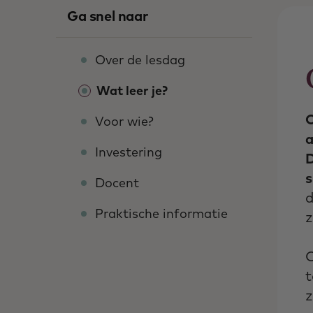
Ga snel naar
Over de lesdag
Wat leer je?
O
Voor wie?
a
Investering
D
s
Docent
d
Praktische informatie
z
O
t
z