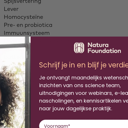
Spijsvertering
Lever
Homocysteïne
Pre- en probiotica
Immuunsysteem
Diverse unieke toepassingsgebieden
Spieren
Botten
Schrijf je in en blijf je verd
Gewrichten & bindweefsel
Hart, bloedvaten & bloedstolling
Je ontvangt maandelijks wetensch
Basissuppletie
inzichten van ons science team,
uitnodigingen voor webinars, e-le
e bespreken bij ieder toepassingsgebied de th
nascholingen, en kennisartikelen v
n delen verdiepende informatie over de samenste
naar jouw dagelijkse praktijk.
ompleet beeld van de oplossing die Bonusan sup
ehandeling van cliënten. Na deze dag weet je pr
Voornaam