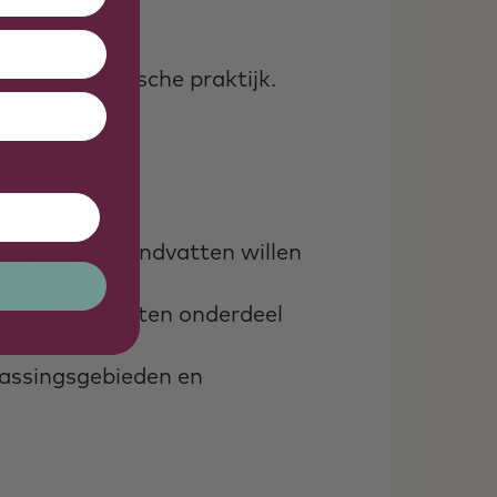
uwd;
e therapeutische praktijk.
praktische handvatten willen
hoe supplementen onderdeel
passingsgebieden en