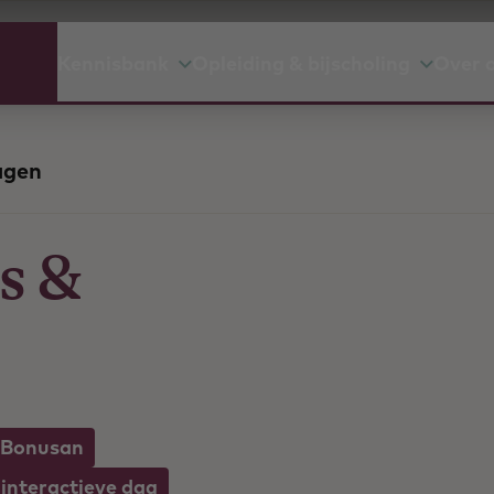
Kennisbank
Opleiding & bijscholing
Over 
agen
s &
 Bonusan
interactieve dag