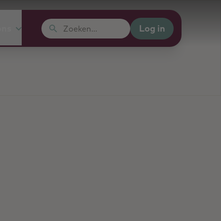
Log in
ons
Zoeken...