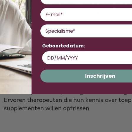
Hoe het assortiment van Bonusan is opgebo
Email
Hoe onze suppletie is samengesteld;
Hoe onze suppletie toegepast kan worden in d
Specialisme
Geboortedatum:
Voor wie?
Beginnende orthomoleculair therapeuten die 
voor het inzetten van supplementen
Inschrijven
Gezondheidsprofessionals die willen weten 
kunnen zijn van de oplossing en behandeling
Ervaren therapeuten die hun kennis over toe
supplementen willen opfrissen