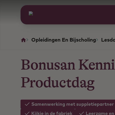
Opleidingen En Bijscholing
Lesd
Bonusan Kenni
Productdag
Samenwerking met suppletiepartner
Kijkje in de fabriek
Leerzame en 