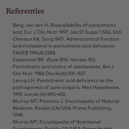
Referenties
Berg, van den H, Bioavailability of pantothenic
acid. Eur J Clin Nutr 1997 Jan;51 Suppl 1:S62-S63.
Chevaux KA, Song WO. Adrenocortical function
and cholesterol in pantothenic acid deficiency.
FASEB 1994;8:2588.
Eissenstat BR, Wyse BW, Hansen RG.
Pantothenic acid status of adolescents. Am J
Clin Nutr 1986 Dec;44(6):931-937.
Leung LH. Pantothenic acid deficiency as the
pathogenesis of acne vulgaris. Med Hypotheses
1995 Jun;44 (6):490-492.
Murray MT, Pizzorno J. Encyclopedia of Natural
Medicine. Rocklin CA/USA: Prima Publishing,
1998.
Murray MT, Encyclopedia of Nutritional
Supplements. Rocklin CA/USA: Prima Health