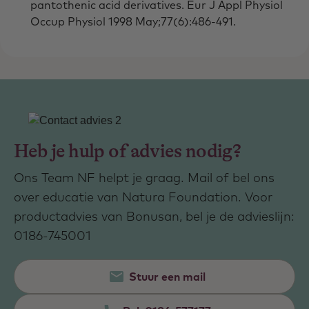
pantothenic acid derivatives. Eur J Appl Physiol
Occup Physiol 1998 May;77(6):486-491.
Heb je hulp of advies nodig?
Ons Team NF helpt je graag. Mail of bel ons
over educatie van Natura Foundation. Voor
productadvies van Bonusan, bel je de advieslijn:
0186-745001
Stuur een mail