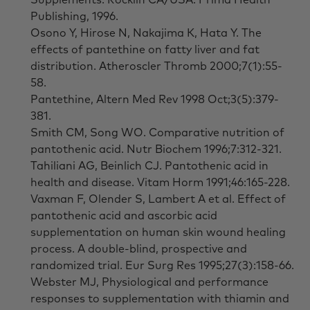
Publishing, 1996.
Osono Y, Hirose N, Nakajima K, Hata Y. The
effects of pantethine on fatty liver and fat
distribution. Atheroscler Thromb 2000;7(1):55-
58.
Pantethine, Altern Med Rev 1998 Oct;3(5):379-
381.
Smith CM, Song WO. Comparative nutrition of
pantothenic acid. Nutr Biochem 1996;7:312-321.
Tahiliani AG, Beinlich CJ. Pantothenic acid in
health and disease. Vitam Horm 1991;46:165-228.
Vaxman F, Olender S, Lambert A et al. Effect of
pantothenic acid and ascorbic acid
supplementation on human skin wound healing
process. A double-blind, prospective and
randomized trial. Eur Surg Res 1995;27(3):158-66.
Webster MJ, Physiological and performance
responses to supplementation with thiamin and