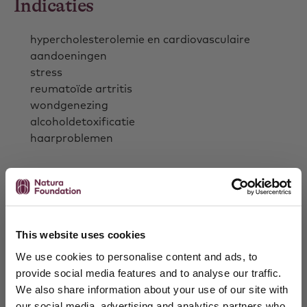
Indicaties
hypercholesterolemie en cardiovasculaire
aandoeningen
stress
reumatoïde artritis
wondgenezing
alcoholdetoxificatie
haarproblemen
Contraindicaties
In de aangegeven dosering zijn van vitamine B5 geen
contra-indicaties bekend.
This website uses cookies
We use cookies to personalise content and ads, to
provide social media features and to analyse our traffic.
Bijwerkingen
We also share information about your use of our site with
our social media, advertising and analytics partners who