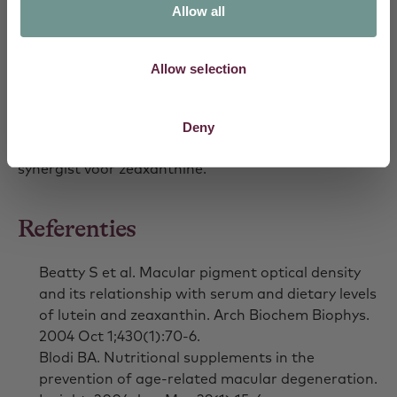
interacties met reguliere geneesmiddelen of met
Allow all
andere vetoplosbare vitamines.
Allow selection
Synergisme
Luteïne, dat samen met zeaxanthine in hoge
Deny
concentraties in de macula voorkomt is een goede
synergist voor zeaxanthine.
Referenties
Beatty S et al. Macular pigment optical density
and its relationship with serum and dietary levels
of lutein and zeaxanthin. Arch Biochem Biophys.
2004 Oct 1;430(1):70-6.
Blodi BA. Nutritional supplements in the
prevention of age-related macular degeneration.