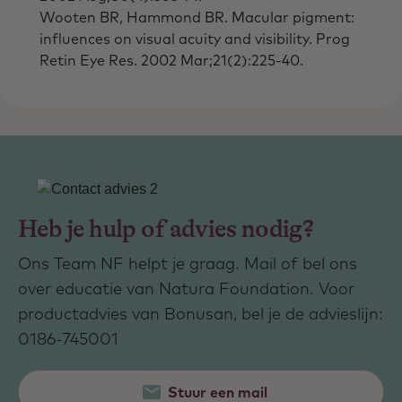
Wooten BR, Hammond BR. Macular pigment:
influences on visual acuity and visibility. Prog
Retin Eye Res. 2002 Mar;21(2):225-40.
Heb je hulp of advies nodig?
Ons Team NF helpt je graag. Mail of bel ons
over educatie van Natura Foundation. Voor
productadvies van Bonusan, bel je de advieslijn:
0186-745001
Stuur een mail