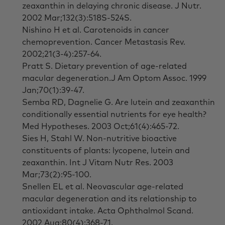
zeaxanthin in delaying chronic disease. J Nutr.
2002 Mar;132(3):518S-524S.
Nishino H et al. Carotenoids in cancer
chemoprevention. Cancer Metastasis Rev.
2002;21(3-4):257-64.
Pratt S. Dietary prevention of age-related
macular degeneration.J Am Optom Assoc. 1999
Jan;70(1):39-47.
Semba RD, Dagnelie G. Are lutein and zeaxanthin
conditionally essential nutrients for eye health?
Med Hypotheses. 2003 Oct;61(4):465-72.
Sies H, Stahl W. Non-nutritive bioactive
constituents of plants: lycopene, lutein and
zeaxanthin. Int J Vitam Nutr Res. 2003
Mar;73(2):95-100.
Snellen EL et al. Neovascular age-related
macular degeneration and its relationship to
antioxidant intake. Acta Ophthalmol Scand.
2002 Aug;80(4):368-71.