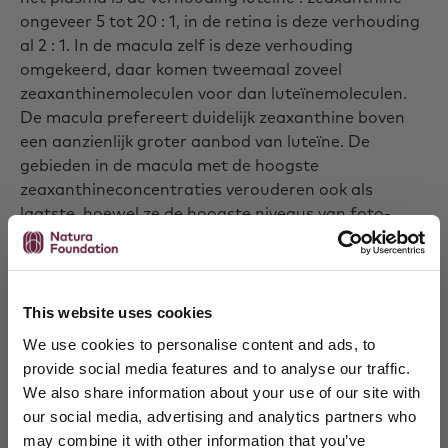
ongeveer 5 tot 20 : 1, in de retina is deze verhouding
al 2 : 1. In de macula zelf is deze verhouding
omgekeerd, daar komen tweemaal zoveel
zeaxanthinemoleculen voor dan luteïnemoleculen.
De macula prefereert duidelijk zeaxanthine boven
een aanzienlijk groter aanbod van luteïne. De
gebieden in de macula met de hoogste
zeaxanthineconcentraties verouderen ook als
laatste, hoewel ze de hoogste niveaus van foto-
oxidatieve stress te verduren hebben. In die
gebieden zijn ook de niveaus van lipofuscine
verminderd. Lipofuscine is een afvalstof die bij de
oxidatieve beschadiging van fotoreceptoren wordt
This website uses cookies
aangemaakt.
We use cookies to personalise content and ads, to
provide social media features and to analyse our traffic.
We also share information about your use of our site with
Indicaties
our social media, advertising and analytics partners who
may combine it with other information that you’ve