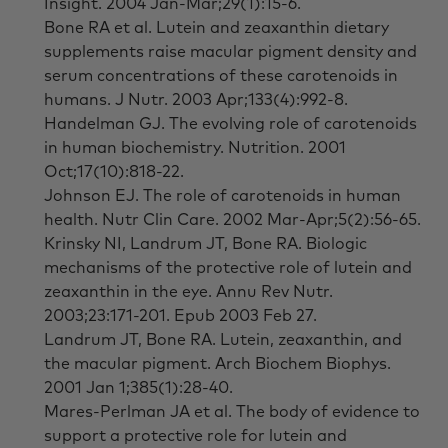
Insight. 2004 Jan-Mar;29(1):15-6.
Bone RA et al. Lutein and zeaxanthin dietary
supplements raise macular pigment density and
serum concentrations of these carotenoids in
humans. J Nutr. 2003 Apr;133(4):992-8.
Handelman GJ. The evolving role of carotenoids
in human biochemistry. Nutrition. 2001
Oct;17(10):818-22.
Johnson EJ. The role of carotenoids in human
health. Nutr Clin Care. 2002 Mar-Apr;5(2):56-65.
Krinsky NI, Landrum JT, Bone RA. Biologic
mechanisms of the protective role of lutein and
zeaxanthin in the eye. Annu Rev Nutr.
2003;23:171-201. Epub 2003 Feb 27.
Landrum JT, Bone RA. Lutein, zeaxanthin, and
the macular pigment. Arch Biochem Biophys.
2001 Jan 1;385(1):28-40.
Mares-Perlman JA et al. The body of evidence to
support a protective role for lutein and