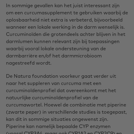
In sommige gevallen kan het juist interessant zijn
om een curcumasupplement te gebruiken waarbij de
oplosbaarheid niet extra is verbeterd, bijvoorbeeld
wanneer een lokale werking in de darm wenselijk is.
Curcuminoïden die grotendeels achter blijven in het
darmlumen kunnen relevant zijn bij toepassingen
waarbij vooral lokale ondersteuning van de
darmbarrière en/of het darmmicrobioom
nagestreefd wordt.
De Natura foundation voorkeur gaat verder uit
naar het suppleren van curcuma met een
curcuminoïdenprofiel dat overeenkomt met het
natuurlijke curcuminoïdenprofiel van de
curcumawortel. Hoewel de combinatie met piperine
(zwarte peper) in verschillende studies is toegepast,
kan dit in sommige situaties ongewenst zijn.
Piperine kan namelijk bepaalde CYP enzymen
(vooral CYP3A4, maar ook CYP1A2 en CYP2C9) en