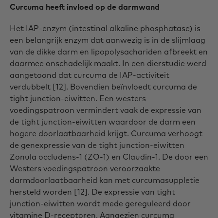
Curcuma heeft invloed op de darmwand
Het IAP-enzym (intestinal alkaline phosphatase) is
een belangrijk enzym dat aanwezig is in de slijmlaag
van de dikke darm en lipopolysachariden afbreekt en
daarmee onschadelijk maakt. In een dierstudie werd
aangetoond dat curcuma de IAP-activiteit
verdubbelt [12]. Bovendien beïnvloedt curcuma de
tight junction-eiwitten. Een westers
voedingspatroon vermindert vaak de expressie van
de tight junction-eiwitten waardoor de darm een
hogere doorlaatbaarheid krijgt. Curcuma verhoogt
de genexpressie van de tight junction-eiwitten
Zonula occludens-1 (ZO-1) en Claudin-1. De door een
Westers voedingspatroon veroorzaakte
darmdoorlaatbaarheid kan met curcumasuppletie
hersteld worden [12]. De expressie van tight
junction-eiwitten wordt mede gereguleerd door
vitamine D-receptoren. Aangezien curcuma