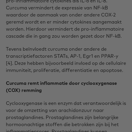
pro-inflammatoire cytokines als IL-6 en IL-8.
Curcuma vermindert de expressie van NF-kB
waardoor de aanmaak van onder andere COX-2
geremd wordt en er minder cytokines aangemaakt
worden. Hierdoor vermindert de pro-inflammatoire
cascade die in gang zou worden gezet door NF-kB.
Tevens beïnvloedt curcuma onder andere de
transcriptiefactoren STATs, AP-1, Egr1 en PPAR-y
[4]. Deze hebben bijvoorbeeld invloed op de cellulaire
immuniteit, proliferatie, differentiatie en apoptose.
Curcuma remt inflammatie door cyclooxygenase
(COX) remming
Cyclooxygenase is een enzym dat verantwoordelijk is
voor de omzetting van arachidonzuur naar
prostaglandines. Prostaglandines zijn belangrijke
hormoonachtige stoffen die betrokken zijn bij het
inflammatieproces. Prostaglandines kunnen