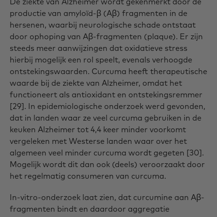
De ziekte van Alzheimer wordt gekenmerkt door de
productie van amyloïd-β (Aβ) fragmenten in de
hersenen, waarbij neurologische schade ontstaat
door ophoping van Aβ-fragmenten (plaque). Er zijn
steeds meer aanwijzingen dat oxidatieve stress
hierbij mogelijk een rol speelt, evenals verhoogde
ontstekingswaarden. Curcuma heeft therapeutische
waarde bij de ziekte van Alzheimer, omdat het
functioneert als antioxidant en ontstekingsremmer
[29]. In epidemiologische onderzoek werd gevonden,
dat in landen waar ze veel curcuma gebruiken in de
keuken Alzheimer tot 4,4 keer minder voorkomt
vergeleken met Westerse landen waar over het
algemeen veel minder curcuma wordt gegeten [30].
Mogelijk wordt dit dan ook (deels) veroorzaakt door
het regelmatig consumeren van curcuma.
In-vitro-onderzoek laat zien, dat curcumine aan Aβ-
fragmenten bindt en daardoor aggregatie