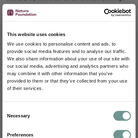
supplementen bevatten daarom een curcuma-
extract met een verhoogd curcuminegehalte en
betere opneembaarheid. Lees meer over
curcumasuppletie in het hoofdstuk Suppletie.
This website uses cookies
We use cookies to personalise content and ads, to
Stofwisseling
provide social media features and to analyse our traffic.
We also share information about your use of our site with
Absorptie van curcuminoïden
our social media, advertising and analytics partners who
may combine it with other information that you’ve
Schrijf je in en blijf je verdiepen
De biologische beschikbaarheid van curcuminoïden
provided to them or that they’ve collected from your use
is gering na orale inname, waardoor er relatief
of their services.
Je ontvangt maandelijks wetenschappelijke
weinig van de intacte curcuminoïden systemisch
inzichten van ons science team,
wordt opgenomen. Het gedeelte dat wel in de
uitnodigingen voor webinars, e-learnings en
bloedstroom komt, wordt relatief snel afgebroken
Consent
nascholingen, en kennisartikelen vertaald
en uitgescheiden [18].
Necessary
Selection
naar jouw dagelijkse praktijk.
Omdat curcuma een effect heeft als het wordt
Voornaam
Preferences
opgenomen in de bloedstroom, hebben