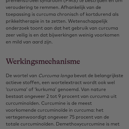
premenstrueel syndroom (PMS) te bestrijden en om
veroudering te remmen. Afhankelijk van de
toepassing is curcuma chronisch of kortdurend als
prikkeltherapie in te zetten. Wetenschappelijk
onderzoek toont aan dat het gebruik van curcuma
zeer veilig is en dat bijwerkingen weinig voorkomen
en mild van aard zijn.
Werkingsmechanisme
De wortel van
Curcuma longa
bevat de belangrijkste
actieve stoffen, een wortelextract wordt ook wel
‘curcuma’ of ‘kurkuma’ genoemd. Van nature
bestaat ongeveer 2 tot 9 procent van curcuma uit
curcuminoïden. Curcumine is de meest
voorkomende curcuminoïde in curcuma: het
vertegenwoordigt ongeveer 75 procent van de
totale curcuminoïden. Demethoxycurcumine is met