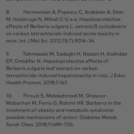
8. Hermenean A, Popescu C, Ardelean A, Stan
M, Hadaruga N, Mihali C-V, e.a. Hepatoprotective
effects of Berberis vulgaris L. extract/ß cyclodextrin
on carbon tetrachloride-induced acute toxicity in
mice. Int J Mol Sci. 2012;13(7):9014–34.
9. Tahmasebi M, Sadeghi H, Nazem H, Kokhdan
EP, Omidifar N. Hepatoprotective effects of
Berberis vulgaris leaf extract on carbon
tetrachloride-induced hepatotoxicity in rats. J Educ
Health Promot. 2018;7:147.
10. Firouzi S, Malekahmadi M, Ghayour-
Mobarhan M, Ferns G, Rahimi HR. Barberry in the
treatment of obesity and metabolic syndrome:
possible mechanisms of action. Diabetes Metab
Syndr Obes. 2018;11:699–705.