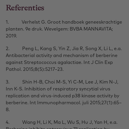
Referenties
1. Verhelst G. Groot handboek geneeskrachtige
planten. 9e druk. Wevelgem: BVBA MANNAVITA;
2019.
2. Peng L, Kang S, Yin Z, Jia R, Song X, Li L, e.a.
Antibacterial activity and mechanism of berberine
against Streptococcus agalactiae. Int J Clin Exp
Pathol. 2015;8(5):5217–23.
3. Shin H-B, Choi M-S, Yi C-M, Lee J, Kim N-J,
Inn K-S. Inhibition of respiratory syncytial virus
replication and virus-induced p38 kinase activity by
berberine. Int Immunopharmacol. juli 2015;27(1):65–
8.
4. Wang H, Li K, Ma L, Wu S, Hu J, Yan H, e.a.