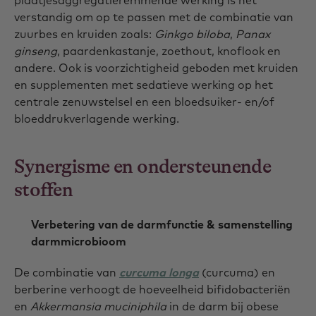
plaatjesaggregatieremmende werking is het
verstandig om op te passen met de combinatie van
zuurbes en kruiden zoals:
Ginkgo biloba
,
Panax
ginseng
, paardenkastanje, zoethout, knoflook en
andere. Ook is voorzichtigheid geboden met kruiden
en supplementen met sedatieve werking op het
centrale zenuwstelsel en een bloedsuiker- en/of
bloeddrukverlagende werking.
Synergisme en ondersteunende
stoffen
Verbetering van de darmfunctie & samenstelling
darmmicrobioom
De combinatie van
curcuma longa
(curcuma) en
berberine verhoogt de hoeveelheid bifidobacteriën
en
Akkermansia muciniphila
in de darm bij obese