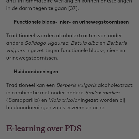
anti-inflammatoire werking en kunnen ontstekingen
in de darm tegen te gaan [37].
Functionele blaas-, nier- en urinewegstoornissen
Traditioneel worden alcoholextracten van onder
andere
Solidago vigaurea, Betula alba
en
Berberis
vulgairs
ingezet tegen functionele blaas-, nier- en
urinewegstoornissen.
Huidaandoeningen
Traditioneel kan een
Berberis vulgaris
alcoholextract
in combinatie met onder andere
Smilax medica
(Sarsaparilla) en
Viola tricolor
ingezet worden bij
huidaandoeningen zoals eczeem en acné.
E-learning over PDS