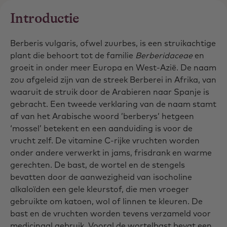
Introductie
Berberis vulgaris, ofwel zuurbes, is een struikachtige
plant die behoort tot de familie
Berberidaceae
en
groeit in onder meer Europa en West-Azië. De naam
zou afgeleid zijn van de streek Berberei in Afrika, van
waaruit de struik door de Arabieren naar Spanje is
gebracht. Een tweede verklaring van de naam stamt
af van het Arabische woord ’berberys’ hetgeen
‘mossel’ betekent en een aanduiding is voor de
vrucht zelf. De vitamine C-rijke vruchten worden
onder andere verwerkt in jams, frisdrank en warme
gerechten. De bast, de wortel en de stengels
bevatten door de aanwezigheid van isocholine
alkaloïden een gele kleurstof, die men vroeger
gebruikte om katoen, wol of linnen te kleuren. De
bast en de vruchten worden tevens verzameld voor
medicinaal gebruik. Vooral de wortelbast bevat een