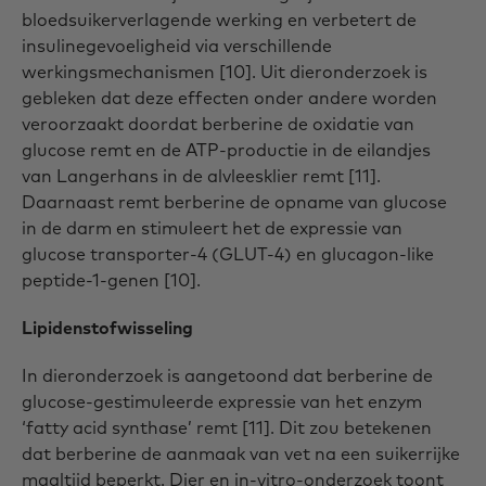
bloedsuikerverlagende werking en verbetert de
insulinegevoeligheid via verschillende
werkingsmechanismen [10]. Uit dieronderzoek is
gebleken dat deze effecten onder andere worden
veroorzaakt doordat berberine de oxidatie van
glucose remt en de ATP-productie in de eilandjes
van Langerhans in de alvleesklier remt [11].
Daarnaast remt berberine de opname van glucose
in de darm en stimuleert het de expressie van
glucose transporter-4 (GLUT-4) en glucagon-like
peptide-1-genen [10].
Lipidenstofwisseling
In dieronderzoek is aangetoond dat berberine de
glucose-gestimuleerde expressie van het enzym
‘fatty acid synthase’ remt [11]. Dit zou betekenen
dat berberine de aanmaak van vet na een suikerrijke
maaltijd beperkt. Dier en in-vitro-onderzoek toont