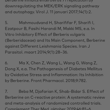
Berberine inhibits enterovirus 71 replication by
downregulating the MEK/ERK signaling pathway
and autophagy. Virol J. 11 januari 2017;14(1):2.
5. Mahmoudvand H, Sharififar F, Sharifi I,
Ezatpour B, Fasihi Harandi M, Makki MS, e.a. In
Vitro Inhibitory Effect of Berberis vulgaris
(Berberidaceae) and Its Main Component, Berberine
against Different Leishmania Species. Iran J
Parasitol. maart 2014;9(1):28–36.
6. Ma X, Chen Z, Wang L, Wang G, Wang Z,
Dong X, e.a. The Pathogenesis of Diabetes Mellitus
by Oxidative Stress and Inflammation: Its Inhibition
by Berberine. Front Pharmacol. 2018;9:782.
7. Beba M, Djafarian K, Shab-Bidar S. Effect of
Berberine on C-reactive protein: A systematic review
and meta-analysis of randomized controlled trials.
Complement Ther Med. oktober 2019;46:81–6.