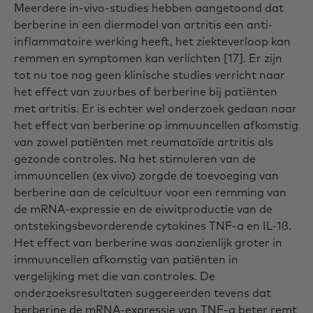
Meerdere in-vivo-studies hebben aangetoond dat
berberine in een diermodel van artritis een anti-
inflammatoire werking heeft, het ziekteverloop kan
remmen en symptomen kan verlichten [17]. Er zijn
tot nu toe nog geen klinische studies verricht naar
het effect van zuurbes of berberine bij patiënten
met artritis. Er is echter wel onderzoek gedaan naar
het effect van berberine op immuuncellen afkomstig
van zowel patiënten met reumatoïde artritis als
gezonde controles. Na het stimuleren van de
immuuncellen (ex vivo) zorgde de toevoeging van
berberine aan de celcultuur voor een remming van
de mRNA-expressie en de eiwitproductie van de
ontstekingsbevorderende cytokines TNF-a en IL-1ß.
Het effect van berberine was aanzienlijk groter in
immuuncellen afkomstig van patiënten in
vergelijking met die van controles. De
onderzoeksresultaten suggereerden tevens dat
berberine de mRNA-expressie van TNF-a beter remt