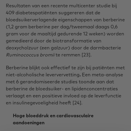
Resultaten van een recente multicenter studie bij
409 diabetespatiënten suggereren dat de
bloedsuikerverlagende eigenschappen van berberine
(1,2 gram berberine per dag/tweemaal daags 0,6
gram voor de maaltijd gedurende 12 weken) worden
gemedieerd door de biotransformatie van
deoxycholzuur (een galzuur) door de darmbacterie
Ruminococcus bromii
te remmen
[23]
.
Berberine blijkt ook effectief te zijn bij patiënten met
niet-alcoholische leververvetting
.
Een
meta-analyse
met 6 gerandomiseerde studies toonde aan dat
berberine de bloedsuiker- en lipidenconcentraties
verlaagt en een positieve invloed op de leverfunctie
en insulinegevoeligheid heeft [24].
Hoge bloeddruk en cardiovasculaire
aandoeningen