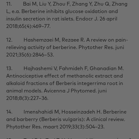
11. Bai M, Liu Y, Zhou F, Zhang Y, Zhu Q, Zhang
L, e.a. Berberine inhibits glucose oxidation and
insulin secretion in rat islets. Endocr J. 26 april
2018;65(4):469–77.
12. Hashemzaei M, Rezaee R. A review on pain-
relieving activity of berberine. Phytother Res. juni
2021;35(6):2846–53.
13. Hajhashemi V, Fahmideh F, Ghanadian M.
Antinociceptive effect of methanolic extract and
alkaloid fractions of Berberis integerrima root in
animal models. Avicenna J Phytomed. juni
2018;8(3):227–36.
14. Imenshahidi M, Hosseinzadeh H. Berberine
and barberry (Berberis vulgaris): A clinical review.
Phytother Res. maart 2019;33(3):504–23.