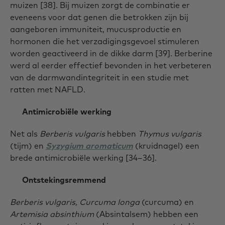
muizen [38]. Bij muizen zorgt de combinatie er
eveneens voor dat genen die betrokken zijn bij
aangeboren immuniteit, mucusproductie en
hormonen die het verzadigingsgevoel stimuleren
worden geactiveerd in de dikke darm [39]. Berberine
werd al eerder effectief bevonden in het verbeteren
van de darmwandintegriteit in een studie met
ratten met NAFLD.
Antimicrobiële werking
Net als
Berberis vulgaris
hebben
Thymus vulgaris
(tijm) en
Syzygium aromaticum
(kruidnagel) een
brede antimicrobiële werking [34–36].
Ontstekingsremmend
Berberis vulgaris, Curcuma longa
(curcuma) en
Artemisia absinthium
(Absintalsem) hebben een