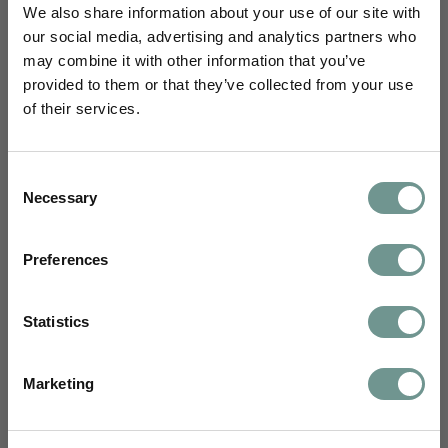
gezondheidsfundament.
We also share information about your use of our site with
our social media, advertising and analytics partners who
may combine it with other information that you’ve
Schrijf je in en blijf je verdiepen
Download de whitepaper
provided to them or that they’ve collected from your use
of their services.
Je ontvangt maandelijks wetenschappelijke
inzichten van ons science team,
Je kunt deze Whitepaper gebruiken als een gids vol uitleg
uitnodigingen voor webinars, e-learnings en
met praktische handvatten die je helpen om gezondere
Consent
nascholingen, en kennisartikelen vertaald
keuzes te maken, zowel vandaag als in de toekomst.
Necessary
Selection
naar jouw dagelijkse praktijk.
Voornaam
Voornaam
Preferences
Email
Statistics
Achternaam
Specialisme
Marketing
Geboortedatum:
E-mailadres