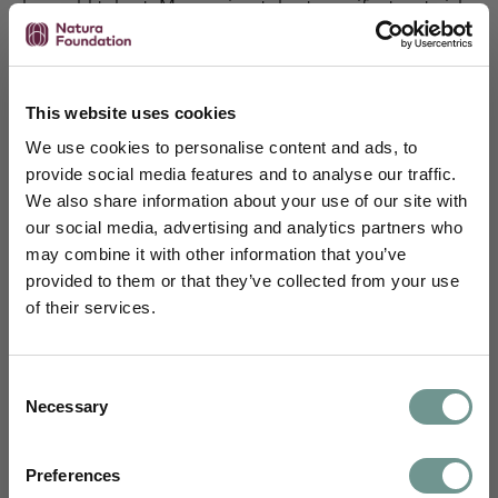
bepaald tekort. Magnesiumtekort manifesteert zich
bijvoorbeeld vaak door kramp in de spieren en
vermoeidheid, maar andere vroege symptomen van
een magnesiumtekort zijn misselijkheid, verminderde
eetlust, braken, zwakte, tintelingen, gevoelloosheid,
This website uses cookies
toevallen, veranderingen in de persoonlijkheid, een
We use cookies to personalise content and ads, to
abnormaal hartritme en coronaire spasmen. Het is
provide social media features and to analyse our traffic.
waarschijnlijk dat deze klachten niet direct worden
We also share information about your use of our site with
gelinkt aan een magnesiumtekort (Workinger,
our social media, advertising and analytics partners who
2018).
may combine it with other information that you’ve
Schrijf je in en blijf je verdiepen
Meten is nog niet alles weten
provided to them or that they’ve collected from your use
Bovendien kan een bloedserumwaarde een
of their services.
Je ontvangt maandelijks wetenschappelijke
magnesiumtekort niet goed in kaart brengen. Een
inzichten van ons science team,
magnesiumtekort gaat namelijk niet altijd gepaard
uitnodigingen voor webinars, e-learnings en
met een verlaagd magnesiumgehalte in het bloed.
Consent
nascholingen, en kennisartikelen vertaald
Het kan zijn dat er bij lage magnesiumwaarden
Necessary
Selection
naar jouw dagelijkse praktijk.
magnesium uit de botten en andere weefsels is
vrijgemaakt. Indien de serumwaarden onder de 0,7
Voornaam
Preferences
mmol/l zijn gedaald, is het wel aannemelijk dat er