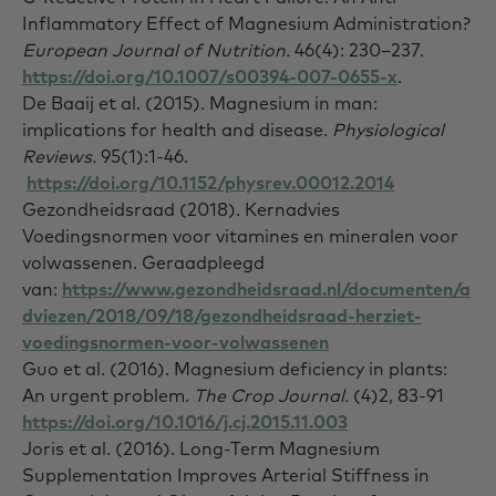
Inflammatory Effect of Magnesium Administration?
European Journal of Nutrition.
46(4): 230–237.
https://doi.org/10.1007/s00394-007-0655-x
.
De Baaij et al.
(2015). Magnesium in man:
implications for health and disease.
Physiological
Reviews.
95(1):1-46.
https://doi.org/10.1152/physrev.00012.2014
Gezondheidsraad (2018). Kernadvies
Voedingsnormen voor vitamines en mineralen voor
volwassenen. Geraadpleegd
van:
https://www.gezondheidsraad.nl/documenten/a
dviezen/2018/09/18/gezondheidsraad-herziet-
voedingsnormen-voor-volwassenen
Guo et al. (2016). Magnesium deficiency in plants:
An urgent problem.
The Crop Journal.
(4)2, 83-91
https://doi.org/10.1016/j.cj.2015.11.003
Joris et al. (2016). Long-Term Magnesium
Supplementation Improves Arterial Stiffness in