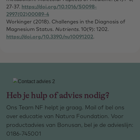
27-37.
https://doi.org/10.1016/S0098-
2997(02)00089-4
Workinger (2018). Challenges in the Diagnosis of
Magnesium Status
.
Nutrients.
10(9): 1202.
https://doi.org/
10.3390/nu10091202
.
Heb je hulp of advies nodig?
Ons Team NF helpt je graag. Mail of bel ons
over educatie van Natura Foundation. Voor
productadvies van Bonusan, bel je de advieslijn:
0186-745001