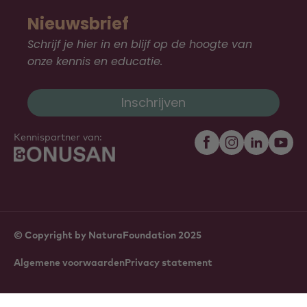
Nieuwsbrief
Schrijf je hier in en blijf op de hoogte van
onze kennis en educatie.
Inschrijven
Kennispartner van:
© Copyright by NaturaFoundation 2025
Algemene voorwaarden
Privacy statement