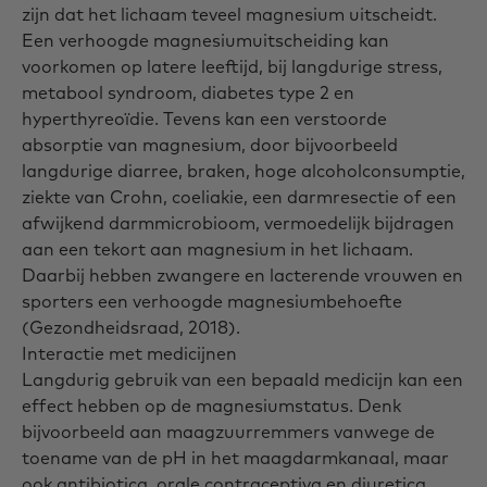
zijn dat het lichaam teveel magnesium uitscheidt.
Een verhoogde magnesiumuitscheiding kan
voorkomen op latere leeftijd, bij langdurige stress,
metabool syndroom, diabetes type 2 en
hyperthyreoïdie. Tevens kan een verstoorde
absorptie van magnesium, door bijvoorbeeld
langdurige diarree, braken, hoge alcoholconsumptie,
ziekte van Crohn, coeliakie, een darmresectie of een
afwijkend darmmicrobioom, vermoedelijk bijdragen
aan een tekort aan magnesium in het lichaam.
Daarbij hebben zwangere en lacterende vrouwen en
sporters een verhoogde magnesiumbehoefte
(Gezondheidsraad, 2018).
Interactie met medicijnen
Langdurig gebruik van een bepaald medicijn kan een
effect hebben op de magnesiumstatus. Denk
bijvoorbeeld aan maagzuurremmers vanwege de
toename van de pH in het maagdarmkanaal, maar
ook antibiotica, orale contraceptiva en diuretica,