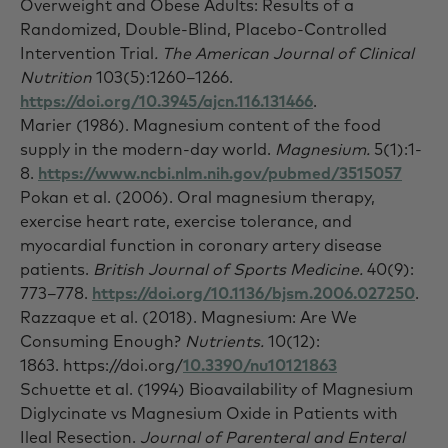
Overweight and Obese Adults: Results of a
Randomized, Double-Blind, Placebo-Controlled
Intervention Trial
. The American Journal of Clinical
Nutrition
103(5):1260–1266.
https://doi.org/10.3945/ajcn.116.131466
.
Marier (1986). Magnesium content of the food
supply in the modern-day world.
Magnesium.
5(1):1-
8.
https://www.ncbi.nlm.nih.gov/pubmed/3515057
Pokan et al.
(2006). Oral magnesium therapy,
exercise heart rate, exercise tolerance, and
myocardial function in coronary artery disease
patients.
British Journal of Sports Medicine.
40(9):
773–778.
https://doi.org/10.1136/bjsm.2006.027250
.
Razzaque et al. (2018). Magnesium: Are We
Consuming Enough?
Nutrients.
10(12):
1863. https://doi.org/
10.3390/nu10121863
Schuette et al.
(1994) Bioavailability of Magnesium
Diglycinate vs Magnesium Oxide in Patients with
Ileal Resection.
Journal of Parenteral and Enteral