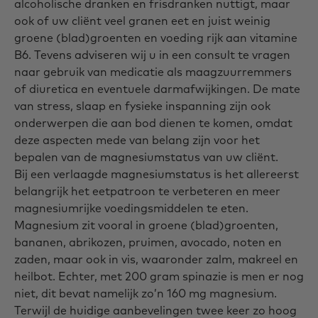
alcoholische dranken en frisdranken nuttigt, maar
ook of uw cliënt veel granen eet en juist weinig
groene (blad)groenten en voeding rijk aan vitamine
B6. Tevens adviseren wij u in een consult te vragen
naar gebruik van medicatie als maagzuurremmers
of diuretica en eventuele darmafwijkingen. De mate
van stress, slaap en fysieke inspanning zijn ook
onderwerpen die aan bod dienen te komen, omdat
deze aspecten mede van belang zijn voor het
bepalen van de magnesiumstatus van uw cliënt.
Bij een verlaagde magnesiumstatus is het allereerst
belangrijk het eetpatroon te verbeteren en meer
magnesiumrijke voedingsmiddelen te eten.
Magnesium zit vooral in groene (blad)groenten,
bananen, abrikozen, pruimen, avocado, noten en
zaden, maar ook in vis, waaronder zalm, makreel en
heilbot. Echter, met 200 gram spinazie is men er nog
niet, dit bevat namelijk zo’n 160 mg magnesium.
Terwijl de huidige aanbevelingen twee keer zo hoog