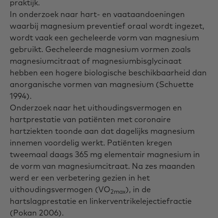
praktijk.
In onderzoek naar hart- en vaataandoeningen
waarbij magnesium preventief oraal wordt ingezet,
wordt vaak een gecheleerde vorm van magnesium
gebruikt. Gecheleerde magnesium vormen zoals
magnesiumcitraat of magnesiumbisglycinaat
hebben een hogere biologische beschikbaarheid dan
anorganische vormen van magnesium (Schuette
1994).
Onderzoek naar het uithoudingsvermogen en
hartprestatie van patiënten met coronaire
hartziekten toonde aan dat dagelijks magnesium
innemen voordelig werkt. Patiënten kregen
tweemaal daags 365 mg elementair magnesium in
de vorm van magnesiumcitraat. Na zes maanden
werd er een verbetering gezien in het
uithoudingsvermogen (VO
), in de
2max
hartslagprestatie en linkerventrikelejectiefractie
(Pokan 2006).