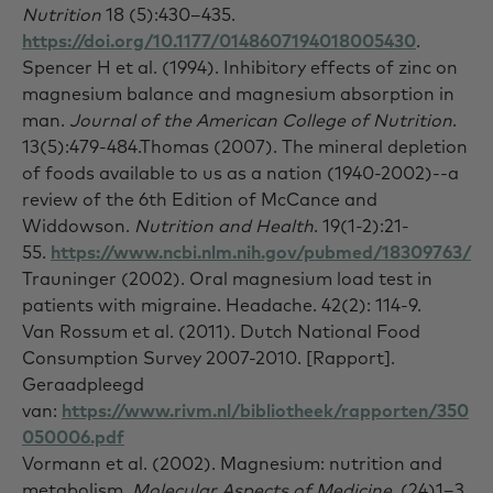
Nutrition
18 (5):430–435.
https://doi.org/10.1177/0148607194018005430
.
Spencer H et al. (1994). Inhibitory effects of zinc on
magnesium balance and magnesium absorption in
man.
Journal of the American College of Nutrition
.
13(5):479-484.Thomas (2007). The mineral depletion
of foods available to us as a nation (1940-2002)--a
review of the 6th Edition of McCance and
Widdowson.
Nutrition and Health
. 19(1-2):21-
55.
https://www.ncbi.nlm.nih.gov/pubmed/18309763/
Trauninger (2002). Oral magnesium load test in
patients with migraine. Headache. 42(2): 114-9.
Van Rossum et al. (2011). Dutch National Food
Consumption Survey 2007-2010.
[Rapport].
Geraadpleegd
van:
https://www.rivm.nl/bibliotheek/rapporten/350
050006.pdf
Vormann et al.
(2002). Magnesium: nutrition and
metabolism.
Molecular Aspects of Medicine.
(24)1–3,