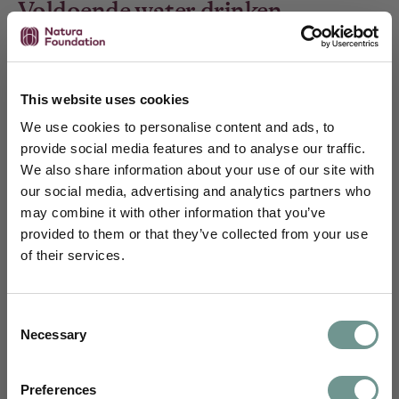
Voldoende water drinken
Water helpt voor een goede hydratatie,
bloedcirculatie en afvoer van gifstoffen en zorgt
ervoor dat de huidcellen goed kunnen functioneren.
This website uses cookies
Advies: drink 1,5 tot 2 liter water per dag. Er zijn ook
We use cookies to personalise content and ads, to
enkele voedingsstoffen die specifiek bijdragen aan
provide social media features and to analyse our traffic.
hydratatie van de huid van binnenuit. [11, 12]
We also share information about your use of our site with
our social media, advertising and analytics partners who
Vitamine E:
helpt de huidbarrière versterken,
may combine it with other information that you’ve
Schrijf je in en blijf je verdiepen
waardoor het vocht beter wordt vastgehouden.
provided to them or that they’ve collected from your use
Omega-3-vetzuren:
helpt bij behoud van de
of their services.
Je ontvangt maandelijks wetenschappelijke
natuurlijke vochtbalans van de huid.
inzichten van ons science team,
Hyaluronzuur:
een belangrijke stof die van nature
uitnodigingen voor webinars, e-learnings en
in onze huid voorkomt en die het vermogen heeft
Consent
nascholingen, en kennisartikelen vertaald
om grote hoeveelheden water aan zich te binden.
Necessary
Selection
naar jouw dagelijkse praktijk.
Bronnen: bladgroenten, (gefermenteerde)
sojaproducten en citrusvruchten.
Voornaam
Preferences
Vitamine B5 (pantotheenzuur)
: helpt bij het