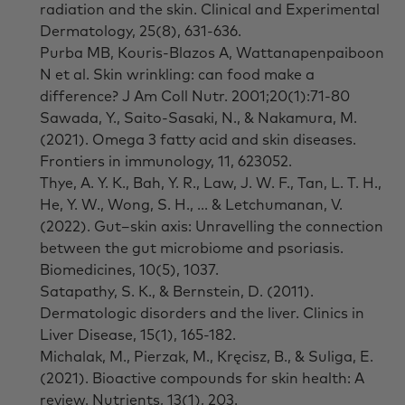
radiation and the skin. Clinical and Experimental
Dermatology, 25(8), 631-636.
Purba MB, Kouris-Blazos A, Wattanapenpaiboon
N et al. Skin wrinkling: can food make a
difference? J Am Coll Nutr. 2001;20(1):71-80
Sawada, Y., Saito-Sasaki, N., & Nakamura, M.
(2021). Omega 3 fatty acid and skin diseases.
Frontiers in immunology, 11, 623052.
Thye, A. Y. K., Bah, Y. R., Law, J. W. F., Tan, L. T. H.,
He, Y. W., Wong, S. H., ... & Letchumanan, V.
(2022). Gut–skin axis: Unravelling the connection
between the gut microbiome and psoriasis.
Biomedicines, 10(5), 1037.
Satapathy, S. K., & Bernstein, D. (2011).
Dermatologic disorders and the liver. Clinics in
Liver Disease, 15(1), 165-182.
Michalak, M., Pierzak, M., Kręcisz, B., & Suliga, E.
(2021). Bioactive compounds for skin health: A
review. Nutrients, 13(1), 203.