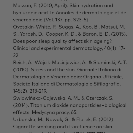
Masson, F. (2010, April). Skin hydration and
hyaluronic acid. In Annales de dermatologie et de
venereologie (Vol. 137, pp. S23-5).
Oyetakin‐White, P., Suggs, A., Koo, B., Matsui, M.
S., Yarosh, D., Cooper, K. D., & Baron, E. D. (2015).
Does poor sleep quality affect skin ageing?.
Clinical and experimental dermatology, 40(1), 17-
22.
Reich, A., Wójcik-Maciejewicz, A., & Slominski, A. T.
(2010). Stress and the skin. Giornale Italiano di
Dermatologia e Venereologia: Organo Ufficiale,
Societa Italiana di Dermatologia e Sifilografia,
145(2), 213-219.
Swidwińska-Gajewska, A. M., & Czerczak, S.
(2014). Titanium dioxide nanoparticles–biological
effects. Medycyna pracy, 65.
Urbańska, M., Nowak, G., & Florek, E. (2012).
Cigarette smoking and its influence on skin