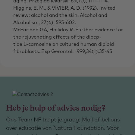
aging. Przeglad lekarski, 69(10), 1111-1114.
Higgins, E. M., & VIVIER, A. D. (1992). Invited
review: alcohol and the skin. Alcohol and
Alcoholism, 27(6), 595-602.
McFarland GA, Holliday R. Further evidence for
the rejuvenating effects of the dipep-
tide L-carnosine on cultured human diploid
fibroblasts. Exp Gerontol. 1999;34(1):35-45
Heb je hulp of advies nodig?
Ons Team NF helpt je graag. Mail of bel ons
over educatie van Natura Foundation. Voor