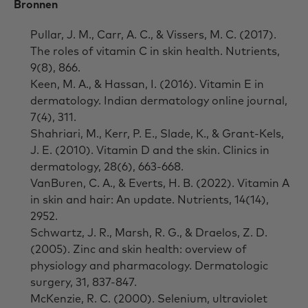
Bronnen
Pullar, J. M., Carr, A. C., & Vissers, M. C. (2017).
The roles of vitamin C in skin health. Nutrients,
9(8), 866.
Keen, M. A., & Hassan, I. (2016). Vitamin E in
dermatology. Indian dermatology online journal,
7(4), 311.
Shahriari, M., Kerr, P. E., Slade, K., & Grant-Kels,
J. E. (2010). Vitamin D and the skin. Clinics in
dermatology, 28(6), 663-668.
VanBuren, C. A., & Everts, H. B. (2022). Vitamin A
in skin and hair: An update. Nutrients, 14(14),
2952.
Schwartz, J. R., Marsh, R. G., & Draelos, Z. D.
(2005). Zinc and skin health: overview of
physiology and pharmacology. Dermatologic
surgery, 31, 837-847.
McKenzie, R. C. (2000). Selenium, ultraviolet