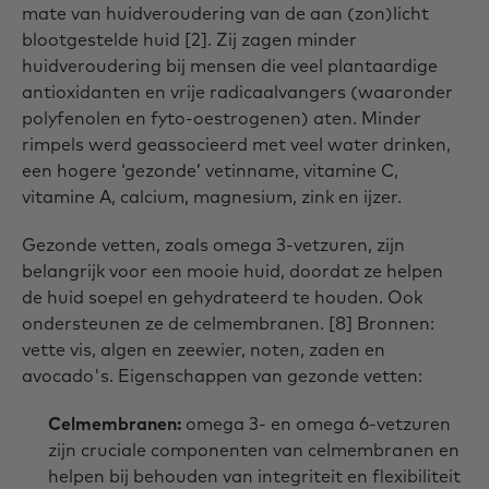
mate van huidveroudering van de aan (zon)licht
blootgestelde huid [2]. Zij zagen minder
huidveroudering bij mensen die veel plantaardige
antioxidanten en vrije radicaalvangers (waaronder
polyfenolen en fyto-oestrogenen) aten. Minder
rimpels werd geassocieerd met veel water drinken,
een hogere ‘gezonde’ vetinname, vitamine C,
vitamine A, calcium, magnesium, zink en ijzer.
Gezonde vetten, zoals omega 3-vetzuren, zijn
belangrijk voor een mooie huid, doordat ze helpen
de huid soepel en gehydrateerd te houden. Ook
ondersteunen ze de celmembranen. [8] Bronnen:
vette vis, algen en zeewier, noten, zaden en
avocado's. Eigenschappen van gezonde vetten:
Celmembranen:
omega 3- en omega 6-vetzuren
zijn cruciale componenten van celmembranen en
helpen bij behouden van integriteit en flexibiliteit