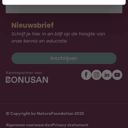
Over ons
Nieuwsbrief
Schrijf je hier in en blijf op de hoogte van
onze kennis en educatie.
Inschrijven
Kennispartner van:
© Copyright by NaturaFoundation 2025
Algemene voorwaarden
Privacy statement