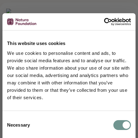
Bij de mens maakt
D-Mannose
onderdeel uit van
eiwitten op de epitheelcellen van de urinewegen.
This website uses cookies
Escherichia coli hecht zich specifiek aan deze
We use cookies to personalise content and ads, to
eiwitten. Wanneer via orale toediening grote
provide social media features and to analyse our traffic.
hoeveelheden
D-Mannose
in de urine worden
We also share information about your use of our site with
aangeboden, hechten de bacteriën zich aan de vrije
our social media, advertising and analytics partners who
mannose. Deze bacteriën worden uiteindelijk met de
may combine it with other information that you’ve
urine uitgespoeld. Zo draagt u op een natuurlijke en
Schrijf je in en blijf je verdiepen
provided to them or that they’ve collected from your use
inventieve manier bij aan een goed milieu in de blaas
of their services.
en urinewegen van uw cliënt.
Je ontvangt maandelijks wetenschappelijke
inzichten van ons science team,
Dosering
uitnodigingen voor webinars, e-learnings en
Consent
D-mannose
kan opgelost worden in een glas water
nascholingen, en kennisartikelen vertaald
Necessary
Selection
of sap. Indien zich éénmalig een blaasontsteking
naar jouw dagelijkse praktijk.
voordoet kan deze behandeld worden door iedere 3