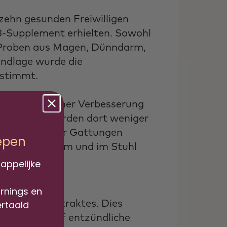
hzehn gesunden Freiwilligen
3-Supplement erhielten. Sowohl
 Proben aus Magen, Dünndarm,
ndlage wurde die
stimmt.
ffenbar zu einer Verbesserung
 Außerdem wurden dort weniger
ner Spezies der Gattungen
iepen
n. Im Dickdarm und im Stuhl
appelijke
arnings en
n Verdauungstraktes. Dies
ertaald
e Wirkung auf entzündliche