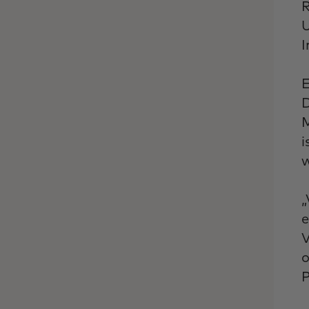
R
U
I
E
D
M
i
w
„
e
V
o
P