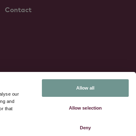
Contact
Allow all
Kennispartner van:
alyse our
ing and
Allow selection
r that
Deny