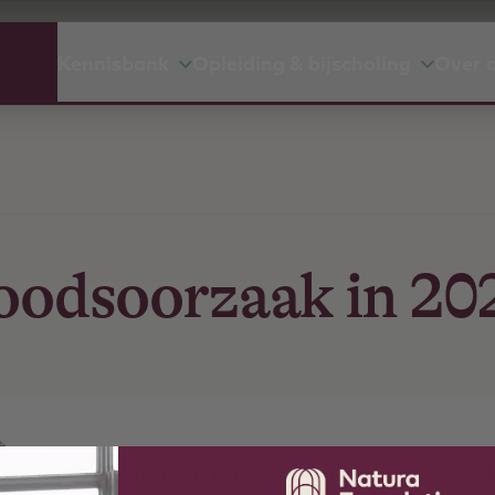
Kennisbank
Opleiding & bijscholing
Over 
odsoorzaak in 20
n Nederland sterven meer mensen aan COPD d