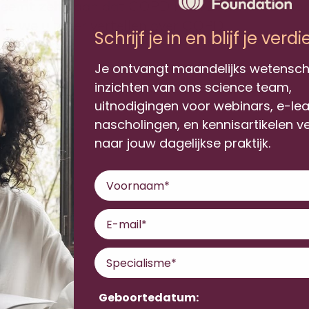
eemt zelfs aan dat COPD in 2020 de derde doo
at we u meer vertellen over COPD.
Schrijf je in en blijf je verd
ees het artikel
Je ontvangt maandelijks wetensch
inzichten van ons science team,
uitnodigingen voor webinars, e-le
nascholingen, en kennisartikelen v
naar jouw dagelijkse praktijk.
Voornaam
Email
Educatie
Specialisme
Opleidingen
Lesdagen
Geboortedatum: