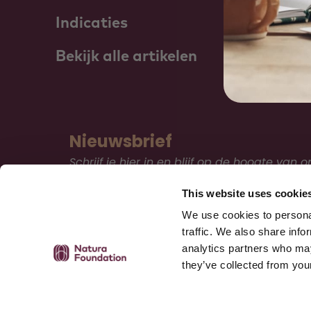
Indicaties
Bekijk alle artikelen
Nieuwsbrief
Schrijf je hier in en blijf op de hoogte van o
kennis en educatie.
This website uses cookie
We use cookies to personal
Inschrijven
traffic. We also share info
analytics partners who may
they’ve collected from your