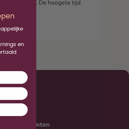
dsoorzaak is. De hoogste tijd
iepen
appelijke
arnings en
ertaald
Over ons
Over ons
Onze docenten