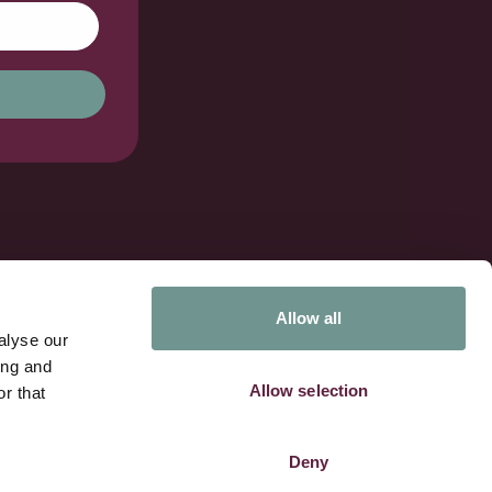
Contact
Allow all
Kennispartner van:
alyse our
ing and
Allow selection
r that
Deny