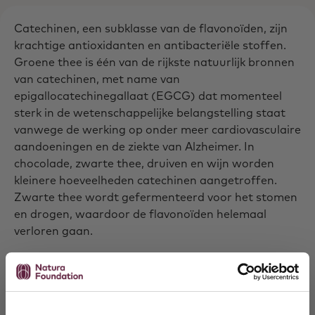
Catechinen, een subklasse van de flavonoïden, zijn
krachtige antioxidanten en antibacteriële stoffen.
Groene thee is één van de rijkste natuurlijk bronnen
van catechinen, met name van
epigallocatechinegallaat (EGCG) dat momenteel
sterk in de wetenschappelijke belangstelling staat
vanwege de werking op onder meer cardiovasculaire
aandoeningen en de ziekte van Alzheimer. In
chocolade, zwarte thee, druiven en wijn worden
kleinere hoeveelheden catechinen aangetroffen.
Zwarte thee wordt gefermenteerd voor het stomen
en drogen, waardoor de flavonoïden helemaal
verloren gaan.
Catechinen blijken ook het afslanken door
lichaamsbeweging te kunnen ondersteunen. Ruim
honderd mensen die overgewicht hadden (BMI van