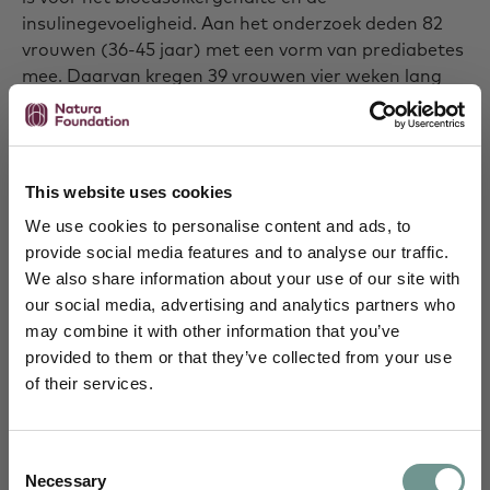
insulinegevoeligheid. Aan het onderzoek deden 82
vrouwen (36-45 jaar) met een vorm van prediabetes
mee. Daarvan kregen 39 vrouwen vier weken lang
1000 mcg vitamine K1 en 43 vrouwen een placebo.
Het osteocalcinegehalte werd vooraf en na het
onderzoek gemeten. Van verhoogde gehaltes
This website uses cookies
osteolcalcine wordt algemeen aangenomen dat ze
We use cookies to personalise content and ads, to
de insulinegevoeligheid en glykemische status
provide social media features and to analyse our traffic.
verbeteren.
We also share information about your use of our site with
our social media, advertising and analytics partners who
Na het onderzoek bleek dat gecarboxyleerd
may combine it with other information that you’ve
osteocalcine met 40,3 procent was toegenomen in
Schrijf je in en blijf je verdiepen
provided to them or that they’ve collected from your use
de vitamine K1-groep, terwijl de placebogroep
of their services.
Je ontvangt maandelijks wetenschappelijke
slechts een toename van 3,6 procent liet zien. Ook
inzichten van ons science team,
was de toename van ongecarboxyleerd osteocalcine
uitnodigingen voor webinars, e-learnings en
in de vitamin K1-groep een stuk hoger dan placebo:
Consent
nascholingen, en kennisartikelen vertaald
55,7 procent tegenover een verwaarloosbare 0,4
Necessary
Selection