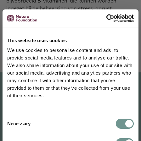
bijvoorbeeld B-vitaminen, die kunnen worden
ingezet bij de beheersing van stress, onrust,
geïrriteerdheid, nervositeit, slapeloosheid of
depressie. U leest er meer over in onze monografie.
Lees meer
This website uses cookies
We use cookies to personalise content and ads, to
provide social media features and to analyse our traffic.
We also share information about your use of our site with
our social media, advertising and analytics partners who
may combine it with other information that you’ve
Schrijf je in en blijf je verdiepen
provided to them or that they’ve collected from your use
of their services.
Je ontvangt maandelijks wetenschappelijke
Heb je hulp of advies nodig?
inzichten van ons science team,
uitnodigingen voor webinars, e-learnings en
Ons Team NF helpt je graag. Mail of bel ons
Consent
nascholingen, en kennisartikelen vertaald
Necessary
Selection
over educatie van Natura Foundation. Voor
naar jouw dagelijkse praktijk.
productadvies van Bonusan, bel je de advieslijn: