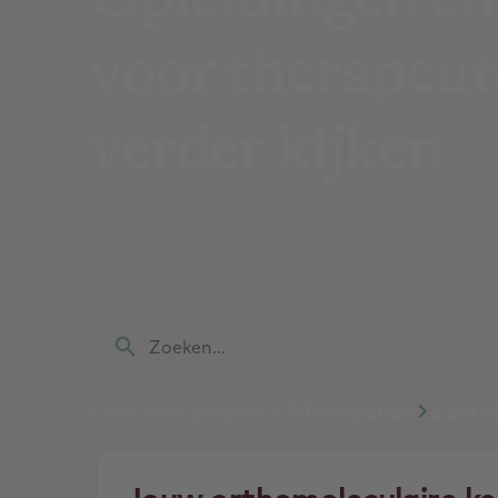
voor therapeut
verder kijken
Ben jij een ervaren therapeut en zoek ji
je als starter verder ontwikkelen? Nat
educatie en benodigde expertise in de
Zoeken...
Populaire pagina's:
Menopauze
Lactof