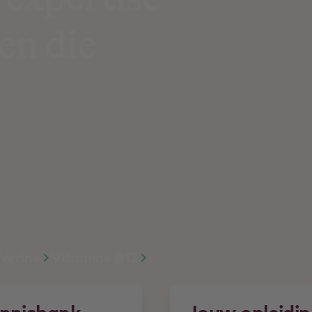
en die
j betrouwbare kennis? Of wil jij
ura Foundation biedt jou de
 orthomoleculaire geneeskunde.
errine
Vitamine B12