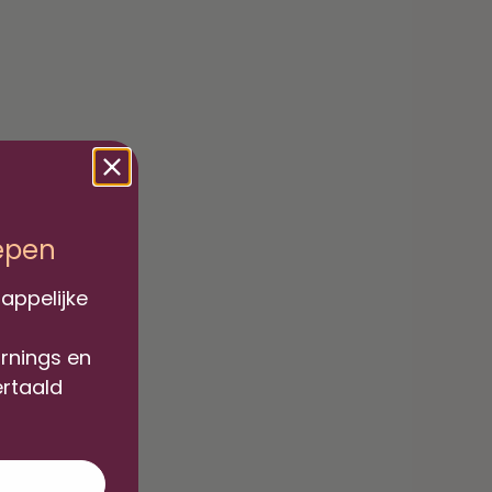
iepen
appelijke
arnings en
ertaald