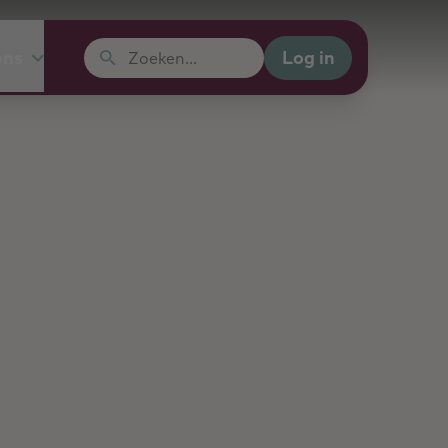
Log in
ons
Zoeken...